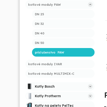
kotlové moduly PAW
DN 25
DN 32
DN 40
DN 50
príslušenstvo  PAW
kotlové moduly IVAR
kotlové moduly MULTIMIX-C
Kotly Bosch
Kotly Protherm
Kotly na pelety PelTec