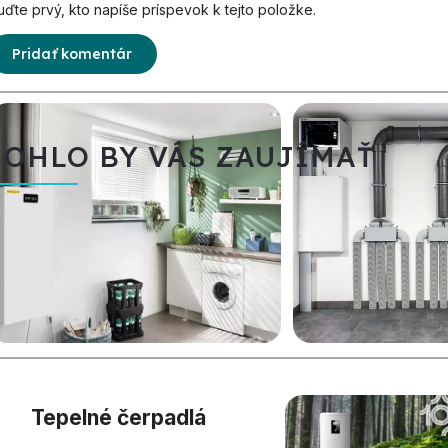
uďte prvý, kto napíše príspevok k tejto položke.
Pridať komentár
OHLO BY VÁS ZAUJÍMAŤ
Tepelné čerpadlá