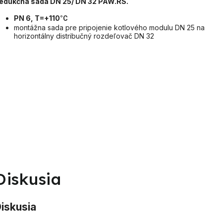
edukčná sada DN 25/ DN 32 PAW.RS.
PN 6, T=+110
°C
montážna sada pre pripojenie kotlového modulu DN 25 na
horizontálny distribučný rozdeľovač DN 32
Diskusia
iskusia