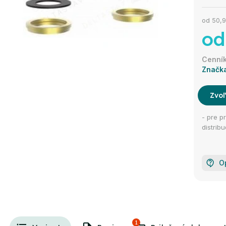
od
50,9
od
Značk
Zvoľ
- pre p
distri
O
1