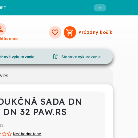
UPE
Prázdny košík
Nákupný
ihlásenie
košík
swap_calls
ahové vykurovanie
Stenové vykurovanie
W.RS
DUKČNÁ SADA DN
/ DN 32 PAW.RS
35
Neohodnotené