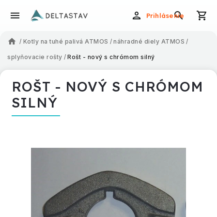
Prihlásenie
/
Kotly na tuhé palivá ATMOS
/
náhradné diely ATMOS
/
splyňovacie rošty
/
Rošt - nový s chrómom silný
ROŠT - NOVÝ S CHRÓMOM
SILNÝ