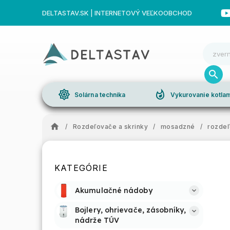
DELTASTAV.SK | INTERNETOVÝ VEĽKOOBCHOD
brightness_high
whatshot
Solárna technika
Vykurovanie kotl
/
Rozdeľovače a skrinky
/
mosadzné
/
rozdeľ
KATEGÓRIE
Akumulačné nádoby
Bojlery, ohrievače, zásobníky, 
nádrže TÚV