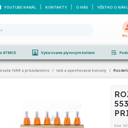
YOUTUBE KANÁL
KONTAKTY
O NÁS
VŠETKO O NÁK
Pr
fireplace
wrap_text
ami ATMOS
Vykurovanie plynovými kotlami
Podl
ovače IVAR a príslušenstvo
/
telá a upevňovacie konzoly
/
Rozdeľo
RO
55
PR
Kód:
50