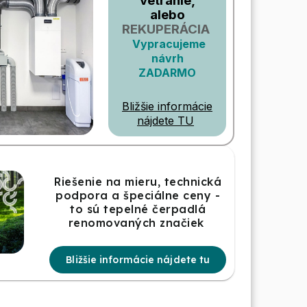
vetranie,
alebo
REKUPERÁCIA
Vypracujeme
návrh
ZADARMO
Bližšie informácie
nájdete TU
Riešenie na mieru, technická
podpora a špeciálne ceny -
to sú tepelné čerpadlá
renomovaných značiek
Bližšie informácie nájdete tu