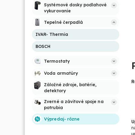
Systémové dosky podlahové 
vykurovanie
Tepelné čerpadlá
IVAR- Thermia
BOSCH
Termostaty
Voda armatúry
R
Záložné zdroje, batérie, 
detektory
Zverné a závitové spoje na 
potrubia
Výpredaj- rôzne
U
n
u