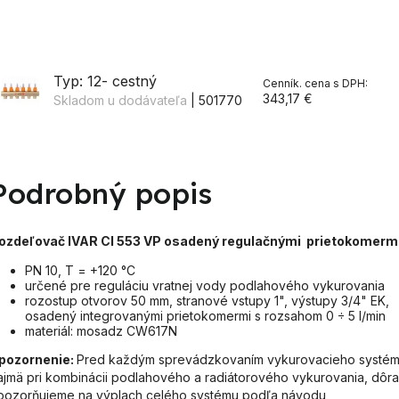
Typ: 12- cestný
343,17 €
Skladom u dodávateľa
| 501770
Podrobný popis
ozdeľovač IVAR CI 553 VP osadený regulačnými prietokomermi
PN 10, T = +120 °C
určené pre reguláciu vratnej vody podlahového vykurovania
rozostup otvorov 50 mm, stranové vstupy 1", výstupy 3/4" EK,
osadený integrovanými prietokomermi s rozsahom 0 ÷ 5 l/min
materiál: mosadz CW617N
pozornenie:
Pred každým sprevádzkovaním vykurovacieho systém
ajmä pri kombinácii podlahového a radiátorového vykurovania, dôr
pozorňujeme na výplach celého systému podľa návodu