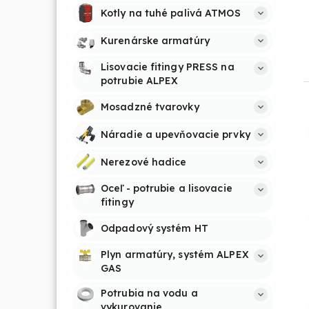
Kotly na tuhé palivá ATMOS
Kurenárske armatúry
Lisovacie fitingy PRESS na 
potrubie ALPEX
Mosadzné tvarovky
Náradie a upevňovacie prvky
Nerezové hadice
Oceľ - potrubie a lisovacie 
fitingy
Odpadový systém HT
Plyn armatúry, systém ALPEX 
GAS
Potrubia na vodu a 
vykurovanie