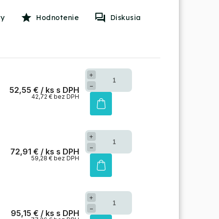
Hodnotenie
Diskusia
+
−
52,55 €
/ ks
42,72 € bez DPH
+
−
72,91 €
/ ks
59,28 € bez DPH
+
−
95,15 €
/ ks