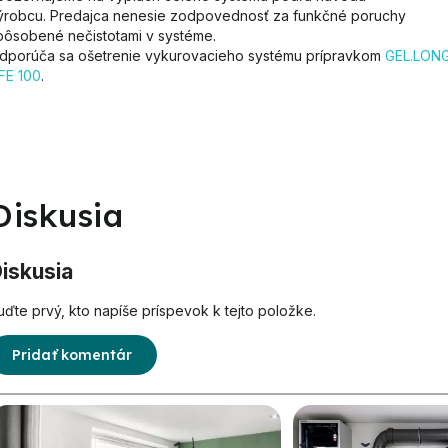
ýrobcu. Predajca nenesie zodpovednosť za funkčné poruchy
pôsobené nečistotami v systéme.
dporúča sa ošetrenie vykurovacieho systému prípravkom
GEL.LON
IFE 100
.
Diskusia
iskusia
uďte prvý, kto napíše príspevok k tejto položke.
Pridať komentár