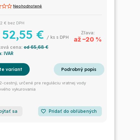
Neohodnotené
2 €
bez DPH
52,55 €
/ ks
až –20 %
od 65,68 €
a:
IVAR
te variant
12-cestný, určené pre reguláciu vratnej vody
ového vykurovania
pýtať sa
favorite_border
Pridať do obľúbených