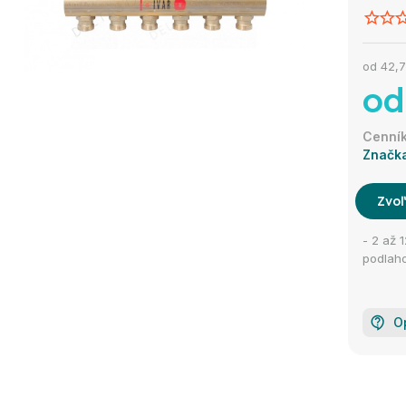
od
42,7
od
Značk
Zvoľ
- 2 až 
podlah
O