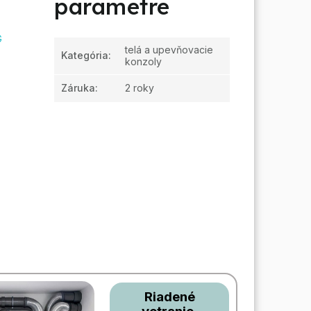
parametre
G
telá a upevňovacie
Kategória
:
konzoly
Záruka
:
2 roky
Riadené