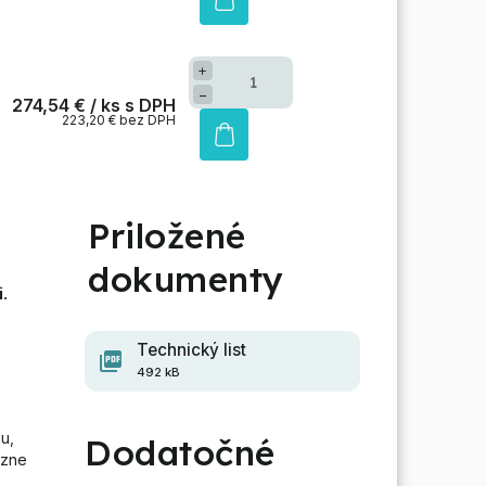
+
−
274,54 €
/ ks
223,20 € bez DPH
.
Technický list
492 kB
u,
Dodatočné
azne