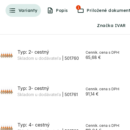
1
Varianty
Popis
Značka IVAR
Typ: 2- cestný
65,68 €
Skladom u dodávateľa
| 501760
Typ: 3- cestný
91,14 €
Skladom u dodávateľa
| 501761
Typ: 4- cestný