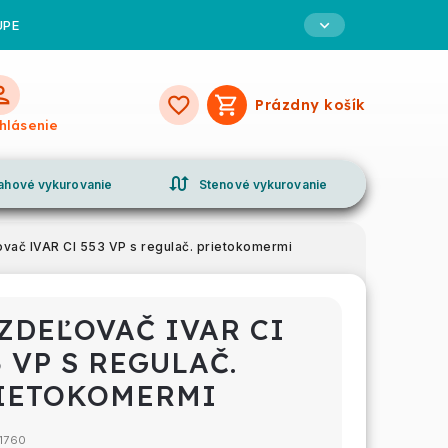
UPE
Prázdny košík
Nákupný
ihlásenie
košík
swap_calls
ahové vykurovanie
Stenové vykurovanie
vač IVAR CI 553 VP s regulač. prietokomermi
ZDEĽOVAČ IVAR CI
3 VP S REGULAČ.
IETOKOMERMI
1760