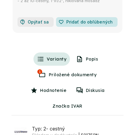
- 2 až 10-cestný, 1"x1/2", niklovaná mosadz
Opýtať sa
favorite_border
Pridať do obľúbených
Varianty
Popis
1
Hodnotenie
Diskusia
Značka IVAR
Typ: 2- cestný