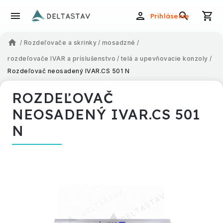
Prihlásenie
/
Rozdeľovače a skrinky
/
mosadzné
/
rozdeľovače IVAR a príslušenstvo
/
telá a upevňovacie konzoly
/
Rozdeľovač neosadený IVAR.CS 501 N
ROZDEĽOVAČ
NEOSADENÝ IVAR.CS 501
N