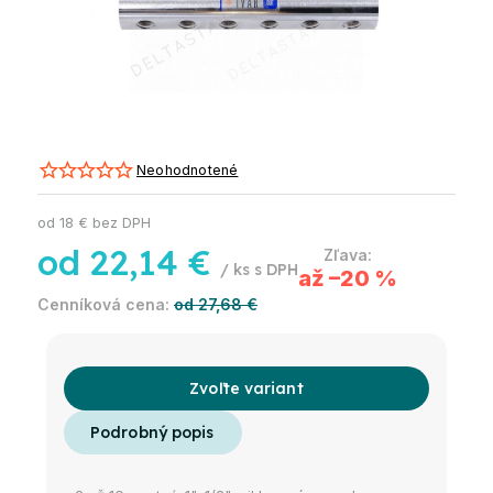
Neohodnotené
od
18 €
bez DPH
od
22,14 €
/ ks
až –20 %
od 27,68 €
Zvoľte variant