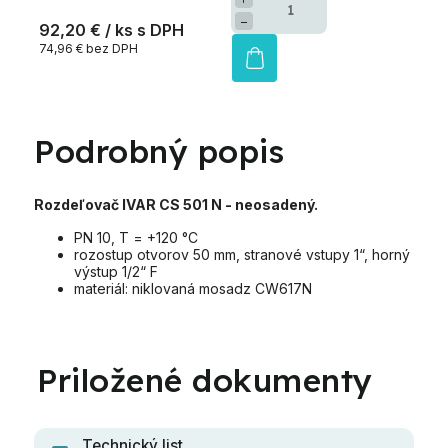
−
92,20 €
/ ks
74,96 € bez DPH
Podrobný popis
Rozdeľovač IVAR CS 501 N - neosadený.
PN 10, T = +120 °C
rozostup otvorov 50 mm, stranové vstupy 1“, horný
výstup 1/2“ F
materiál: niklovaná mosadz CW617N
Technický list