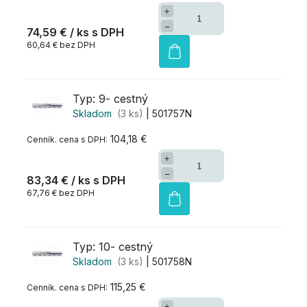
+
−
74,59 €
/ ks
60,64 € bez DPH
Typ: 9- cestný
Skladom
(3 ks)
| 501757N
104,18 €
+
−
83,34 €
/ ks
67,76 € bez DPH
Typ: 10- cestný
Skladom
(3 ks)
| 501758N
115,25 €
+