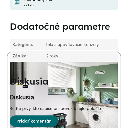
271 kB
Dodatočné parametre
Kategória
:
telá a upevňovacie konzoly
Záruka
:
2 roky
Diskusia
Diskusia
Buďte prvý, kto napíše príspevok k tejto položke.
Pridať komentár