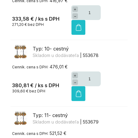
416,97 €
+
−
333,58 €
/ ks
271,20 € bez DPH
Typ: 10- cestný
Skladom u dodávateľa
| 553678
476,01 €
+
−
380,81 €
/ ks
309,60 € bez DPH
Typ: 11- cestný
Skladom u dodávateľa
| 553679
521,52 €