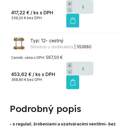
+
−
417,22 €
/ ks
339,20 € bez DPH
Typ: 12- cestný
Skladom u dodávateľa
| 553680
567,03 €
+
−
453,62 €
/ ks
368,80 € bez DPH
Podrobný popis
- s regulač. šróbeniami a uzatváracími ventilmi
- bez