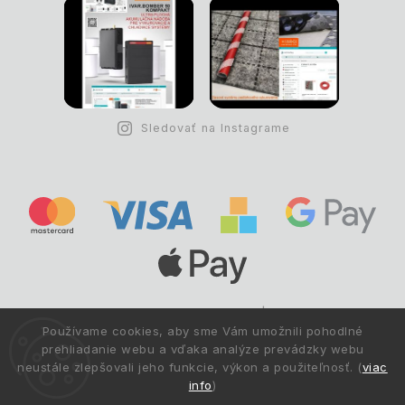
Sledovať na Instagrame
Copyright © 1993 -
2026
Deltastav.sk
|
.
info@deltastav.sk
Používame cookies, aby sme Vám umožnili pohodlné
Všetky práva vyhradené.
prehliadanie webu a vďaka analýze prevádzky webu
neustále zlepšovali jeho funkcie, výkon a použiteľnosť. (
viac
info
)