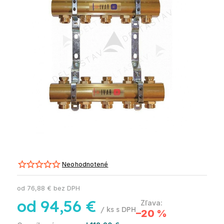
Neohodnotené
od
76,88 €
bez DPH
od
94,56 €
/ ks
–20 %