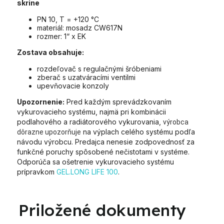
skrine
PN 10, T = +120 °C
materiál: mosadz CW617N
rozmer: 1“ x EK
Zostava obsahuje:
rozdeľovač s regulačnými šróbeniami
zberač s uzatváracími ventilmi
upevňovacie konzoly
Upozornenie:
Pred každým sprevádzkovaním
vykurovacieho systému, najmä pri kombinácii
podlahového a radiátorového vykurovania,
výrobca
na výplach celého systému podľa
dôrazne upozorňuje
návodu výrobcu. Predajca nenesie zodpovednosť za
funkčné poruchy spôsobené nečistotami v systéme.
Odporúča sa ošetrenie vykurovacieho systému
prípravkom
GEL.LONG LIFE 100
.