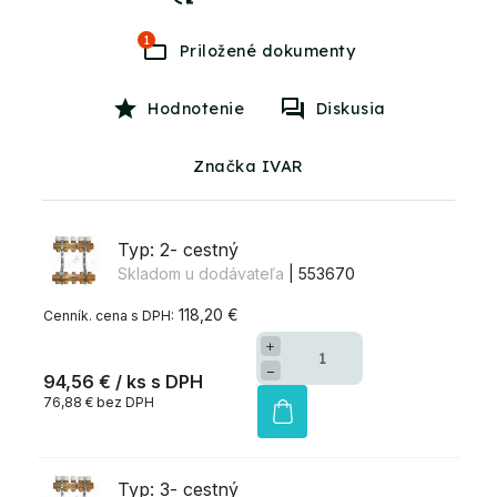
1
Hodnotenie
Diskusia
Značka IVAR
Typ: 2- cestný
Skladom u dodávateľa
| 553670
118,20 €
+
−
94,56 €
/ ks
76,88 € bez DPH
Typ: 3- cestný