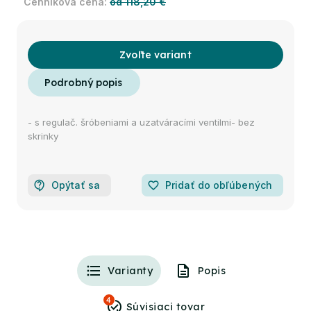
od 118,20 €
Zvoľte variant
- s regulač. šróbeniami a uzatváracími ventilmi- bez
skrinky
Opýtať sa
favorite_border
Pridať do obľúbených
Varianty
Popis
4