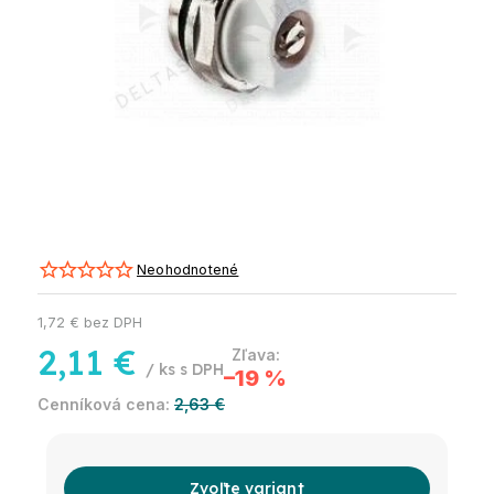
Neohodnotené
1,72 € bez DPH
2,11 €
/ ks
–19 %
2,63 €
Zvoľte variant