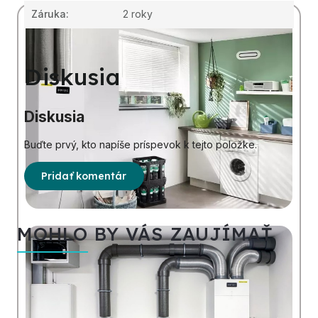
Záruka
:
2 roky
Diskusia
Diskusia
Buďte prvý, kto napíše príspevok k tejto položke.
Pridať komentár
MOHLO BY VÁS ZAUJÍMAŤ