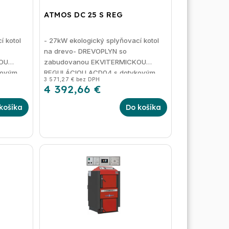
ATMOS DC 25 S REG
í kotol
- 27kW ekologický splyňovací kotol
na drevo- DREVOPLYN so
OU
zabudovanou EKVITERMICKOU
kovým
REGULÁCIOU ACD04 s dotykovým
3 571,27 € bez DPH
displejom
4 392,66 €
košíka
Do košíka