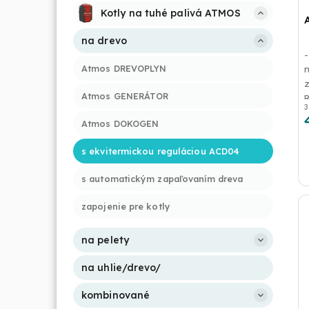
Kotly na tuhé palivá ATMOS
na drevo
-
Atmos DREVOPLYN
Atmos GENERÁTOR
3
d
Atmos DOKOGEN
s ekvitermickou reguláciou ACD04
s automatickým zapaľovaním dreva
zapojenie pre kotly
na pelety
na uhlie/drevo/
kombinované