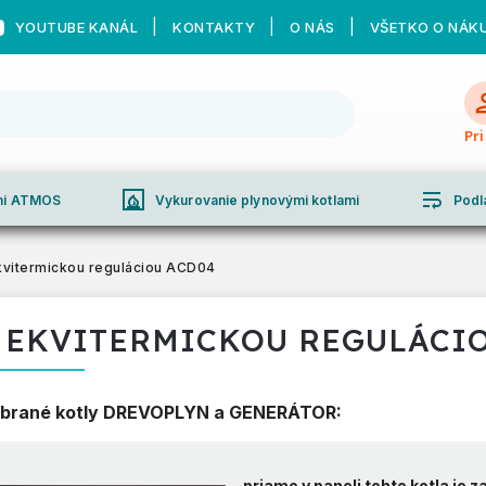
YOUTUBE KANÁL
KONTAKTY
O NÁS
VŠETKO O NÁK
Pr
fireplace
wrap_text
ami ATMOS
Vykurovanie plynovými kotlami
Podl
kvitermickou reguláciou ACD04
 EKVITERMICKOU REGULÁCI
brané kotly DREVOPLYN a GENERÁTOR:
- priamo v paneli tohto kotla je