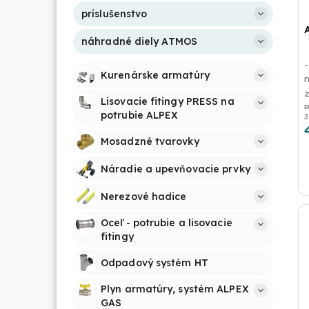
príslušenstvo
náhradné diely ATMOS
Kurenárske armatúry
Lisovacie fitingy PRESS na 
potrubie ALPEX
3
d
Mosadzné tvarovky
Náradie a upevňovacie prvky
Nerezové hadice
Oceľ - potrubie a lisovacie 
fitingy
Odpadový systém HT
Plyn armatúry, systém ALPEX 
GAS