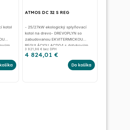
ATMOS DC 32 S REG
í kotol
- 25/27kW ekologický splyňovací
kotol na drevo- DREVOPLYN so
OU
zabudovanou EKVITERMICKOU
kovým
REGULÁCIOU ACD04 s dotykovým
3 921,96 € bez DPH
displejom
4 824,01 €
košíka
Do košíka