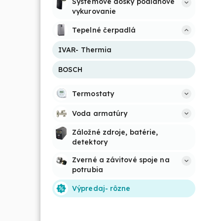
Systémové dosky podlahové 
vykurovanie
Tepelné čerpadlá
IVAR- Thermia
BOSCH
Termostaty
Voda armatúry
Záložné zdroje, batérie, 
detektory
Zverné a závitové spoje na 
potrubia
Výpredaj- rôzne