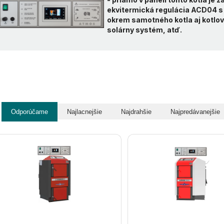
ekvitermická regulácia ACD04 s
okrem samotného kotla aj kotlový
solárny systém, atď.
Odporúčame
Najlacnejšie
Najdrahšie
Najpredávanejšie