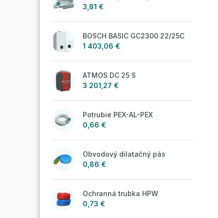
3,81 €
BOSCH BASIC GC2300 22/25C
1 403,06 €
ATMOS DC 25 S
3 201,27 €
Potrubie PEX-AL-PEX
0,66 €
Obvodový dilatačný pás
0,86 €
Ochranná trubka HPW
0,73 €