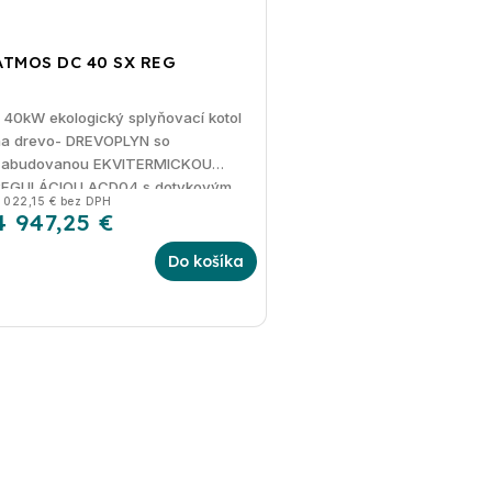
ATMOS DC 40 SX REG
 40kW ekologický splyňovací kotol
na drevo- DREVOPLYN so
zabudovanou EKVITERMICKOU
REGULÁCIOU ACD04 s dotykovým
 022,15 € bez DPH
isplejom
4 947,25 €
Do košíka