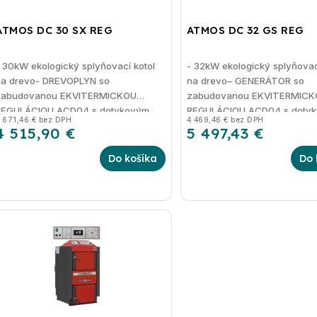
ATMOS DC 30 SX REG
ATMOS DC 32 GS REG
- 30kW
ekologický splyňovací kotol
- 32kW ekologický splyňovac
na drevo- DREVOPLYN
so
na drevo– GENERÁTOR so
zabudovanou EKVITERMICKOU
zabudovanou EKVITERMICK
REGULÁCIOU ACD04 s dotykovým
REGULÁCIOU ACD04 s doty
 671,46 € bez DPH
4 469,46 € bez DPH
isplejom
displejom
4 515,90 €
5 497,43 €
Do košíka
Do 