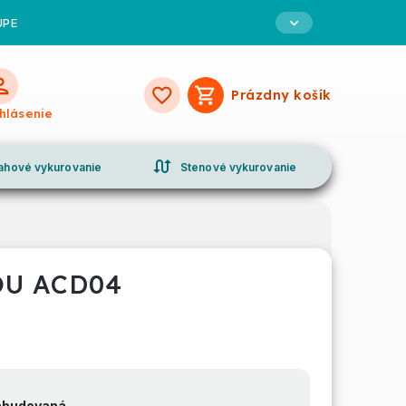
UPE
Prázdny košík
Nákupný
ihlásenie
košík
swap_calls
ahové vykurovanie
Stenové vykurovanie
OU ACD04
 zabudovaná