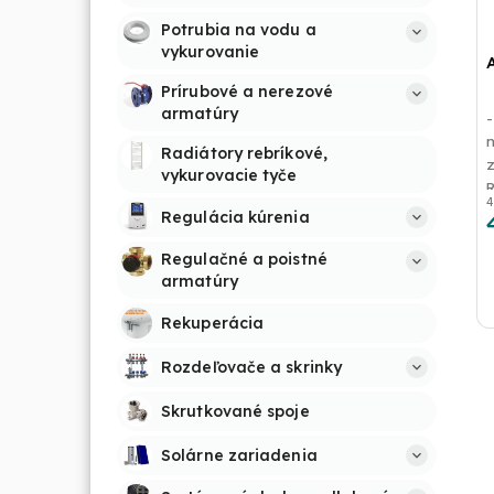
Potrubia na vodu a 
vykurovanie
Prírubové a nerezové 
armatúry
-
Radiátory rebríkové, 
vykurovacie tyče
4
d
Regulácia kúrenia
Regulačné a poistné 
armatúry
Rekuperácia
Rozdeľovače a skrinky
Skrutkované spoje
Solárne zariadenia