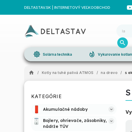
DELTASTAV.SK | INTERNETOVÝ VEĽKOOBCHOD
brightness_high
whatshot
Solárna technika
Vykurovanie kotl
/
Kotly na tuhé palivá ATMOS
/
na drevo
/
s e
S
KATEGÓRIE
Akumulačné nádoby
Vy
Bojlery, ohrievače, zásobníky, 
nádrže TÚV