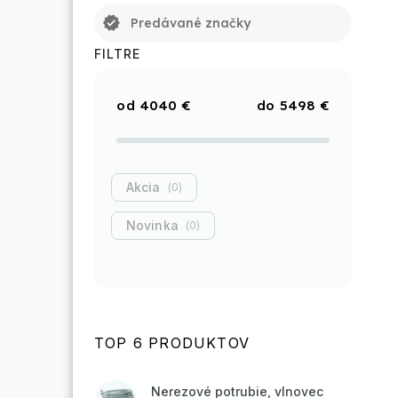
verified
Predávané značky
FILTRE
4040
€
5498
€
Akcia
0
Novinka
0
TOP 6 PRODUKTOV
Nerezové potrubie, vlnovec