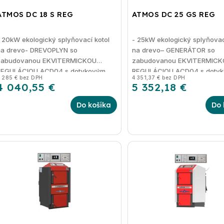
ATMOS DC 18 S REG
ATMOS DC 25 GS REG
 20kW ekologický splyňovací kotol
- 25kW ekologický splyňovac
na drevo- DREVOPLYN so
na drevo– GENERÁTOR so
zabudovanou EKVITERMICKOU
zabudovanou EKVITERMICK
REGULÁCIOU ACD04 s dotykovým
REGULÁCIOU ACD04 s doty
 285 € bez DPH
4 351,37 € bez DPH
isplejom
displejom
4 040,55 €
5 352,18 €
Do košíka
Do 