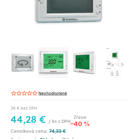
Neohodnotené
36 € bez DPH
44,28 €
/ ks
–40 %
74,33 €