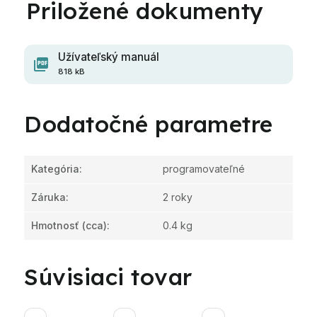
Užívateľský manuál
818 kB
Dodatočné parametre
Kategória
:
programovateľné
Záruka
:
2 roky
Hmotnosť
(cca):
0.4 kg
Súvisiaci tovar