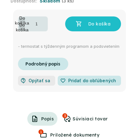
Skladom
(3 ks)
- termostat s týždenným programom a podsvietením
Opýtať sa
favorite_border
Pridať do obľúbených
3
Popis
1