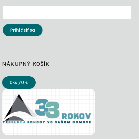
Prihlásiť sa
NÁKUPNÝ KOŠÍK
0
ks /
0 €