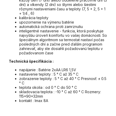
každý deň (7 dní) alebo oddelené pracovné dni (5
dní) a víkendy (2 dni) so štyrmi alebo šiestimi
rôznymi nastaveniami času a teploty (7, 5 + 2, 5 + 1
+ 1/4 , 6)
kalibrácia teploty
upozornenie na výmenu batérie
automatická ochrana proti zamrznutiu
inteligentné nastavenie - funkcia, ktorá poskytuje
najvyššiu úroveň komfortu vo vašej domácnosti. So
špeciálnym algoritmom sa termostat nastaví počas
posledných dní a začne pred ďalším programom
zahrievať, aby ste dosiahli požadovanú teplotu v
požadovanom čase
Technická špecifikácia :
napájanie : Batérie 2xAA LR6 1,5V
nastavenie teploty : 5 ° C až 35 ° C
zobrazenie teploty : 5 ° C až 40 ° C Presnosť: ± 0.5
° C
teplota okolia : od 0 ° C do 50 ° C
skladovacia teplota : -10 ° C až 60 ° C Rozmery:
115x90x32mm
kontakt : Imax 8A