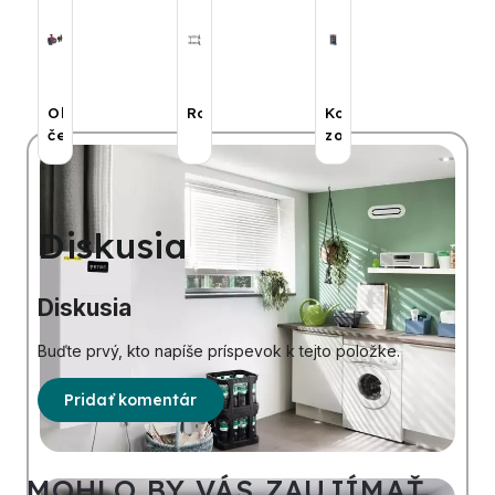
Obehové
Rozdeľovače
Kotlové
čerpadlá
zostavy
Diskusia
Diskusia
Buďte prvý, kto napíše príspevok k tejto položke.
Pridať komentár
MOHLO BY VÁS ZAUJÍMAŤ