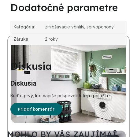
Dodatočné parametre
Kategória
:
zmiešavacie ventily, servopohony
Záruka
:
2 roky
Diskusia
Diskusia
Buďte prvý, kto napíše príspevok k tejto položke.
Pridať komentár
MOHLO BY VÁS ZAUJÍMAŤ