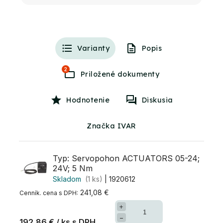
Varianty
Popis
2
Hodnotenie
Diskusia
Značka IVAR
Typ: Servopohon ACTUATORS 05-24;
24V; 5 Nm
Skladom
(1 ks)
| 1920612
241,08 €
+
−
192,86 €
/ ks