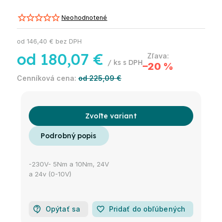
Neohodnotené
od
146,40 €
bez DPH
od
180,07 €
/ ks
–20 %
od 225,09 €
Zvoľte variant
-230V- 5Nm a 10Nm, 24V
a 24v (0-10V)
Opýtať sa
favorite_border
Pridať do obľúbených