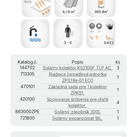
Katalóg.č.
Popis
ks
144702
Solárny kolektor KS2100F TLP AC
3
713305
Riadiaca čerpadlová jednotka
1
ZPS18e-01 ECO
470101
Základná sada pre 1 kolektor
1
ZPKS1
420100
Spojovacie šróbenia pre ďaľší
4
kolektor
863000ZPE
Solárný zásobník 300L
1
721800
Solárny expanzomat 18L
1