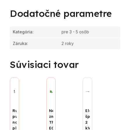
Dodatočné parametre
Kategória
:
pre 3 - 5 osôb
Záruka
:
2 roky
Súvisiaci tovar
Ručná
Nemrznúca
Elektrická
pumpa
zmes
špirála
na
Thermsol
2
plnenie
ECO
kW