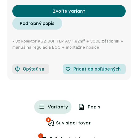
Zvoľte variant
- 3x kolektor KS2100F TLP AC 1,82m² + 300L zásobník +
manuálna regulácia ECO + montážne nosiče
Opýtať sa
favorite_border
Pridať do obľúbených
Varianty
Popis
4
1