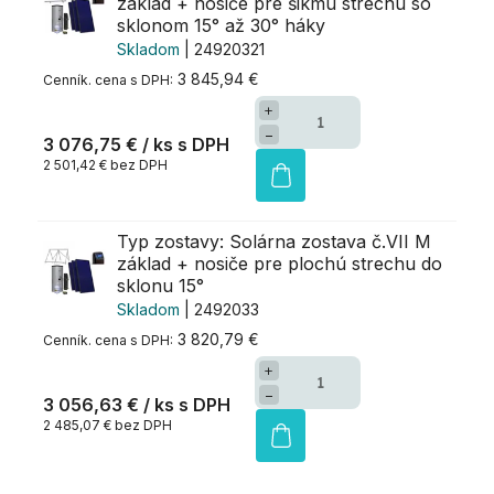
základ + nosiče pre šikmú strechu so
sklonom 15° až 30° háky
Skladom
| 24920321
3 845,94 €
+
−
3 076,75 €
/ ks
2 501,42 € bez DPH
Typ zostavy: Solárna zostava č.VII M
základ + nosiče pre plochú strechu do
sklonu 15°
Skladom
| 2492033
3 820,79 €
+
−
3 056,63 €
/ ks
2 485,07 € bez DPH