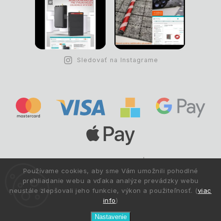
Sledovať na Instagrame
Copyright © 1993 -
2026
Deltastav.sk
|
.
info@deltastav.sk
Používame cookies, aby sme Vám umožnili pohodlné
Všetky práva vyhradené.
prehliadanie webu a vďaka analýze prevádzky webu
neustále zlepšovali jeho funkcie, výkon a použiteľnosť. (
viac
info
)
Nastavenie