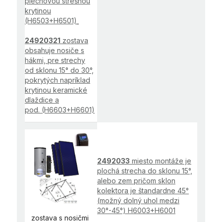
plechovou strešnou
krytinou
(H6503+H6501)
24920321
zostava
obsahuje nosiče s
hákmi, pre strechy
od sklonu 15° do 30°,
pokrytých napríklad
krytinou keramické
dlaždice a
pod. (H6603+H6601)
2492033
miesto montáže je
plochá strecha do sklonu 15°,
alebo zem pričom sklon
kolektora je štandardne 45°
(možný dolný uhol medzi
30°-45°) H6003+H6001
zostava s nosičmi