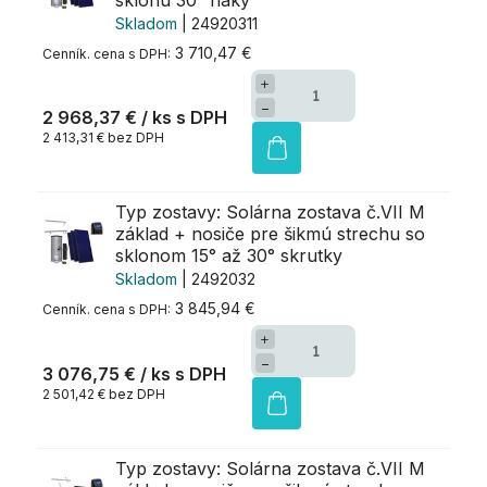
Skladom
| 24920311
3 710,47 €
+
−
2 968,37 €
/ ks
2 413,31 € bez DPH
Typ zostavy: Solárna zostava č.VII M
základ + nosiče pre šikmú strechu so
sklonom 15° až 30° skrutky
Skladom
| 2492032
3 845,94 €
+
−
3 076,75 €
/ ks
2 501,42 € bez DPH
Typ zostavy: Solárna zostava č.VII M