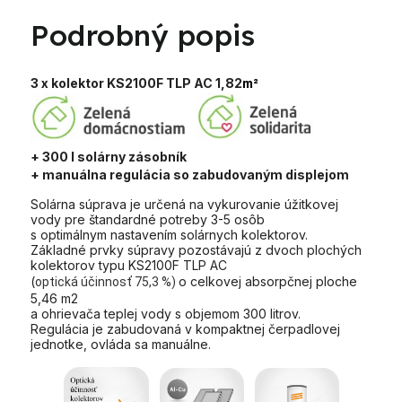
Podrobný popis
3 x kolektor KS2100F TLP AC 1,82
m²
+ 300 l solárny zásobník
+ manuálna regulácia so zabudovaným displejom
Solárna súprava je určená na vykurovanie úžitkovej
vody pre štandardné potreby 3-5 osôb
s optimálnym nastavením solárnych kolektorov.
Základné prvky súpravy pozostávajú z dvoch plochých
kolektorov typu KS2100F TLP AC
(
o celkovej absorpčnej ploche
optická účinnosť 75,3 %)
5,46 m2
a ohrievača teplej vody s objemom 300 litrov.
Regulácia je zabudovaná v kompaktnej čerpadlovej
jednotke, ovláda sa manuálne.