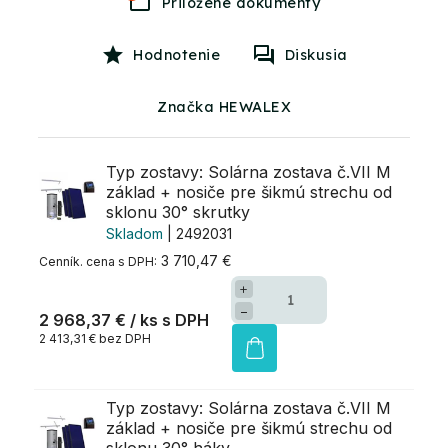
Hodnotenie
Diskusia
Značka HEWALEX
Typ zostavy: Solárna zostava č.VII M
základ + nosiče pre šikmú strechu od
sklonu 30° skrutky
Skladom
| 2492031
3 710,47 €
+
−
2 968,37 €
/ ks
2 413,31 € bez DPH
Typ zostavy: Solárna zostava č.VII M
základ + nosiče pre šikmú strechu od
sklonu 30° háky