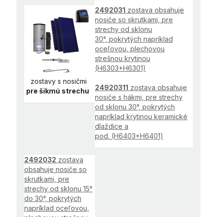
2492031
zostava obsahuje
nosiče so skrutkami, pre
strechy od sklonu
30°, pokrytých napríklad
oceľovou, plechovou
strešnou krytinou
(H6303+H6301)
zostavy s nosičmi
24920311
zostava obsahuje
pre šikmú strechu
nosiče s hákmi, pre strechy
od sklonu 30°, pokrytých
napríklad krytinou keramické
dlaždice a
pod. (H6403+H6401)
2492032
zostava
obsahuje nosiče so
skrutkami, pre
strechy od sklonu 15°
do 30°, pokrytých
napríklad oceľovou,