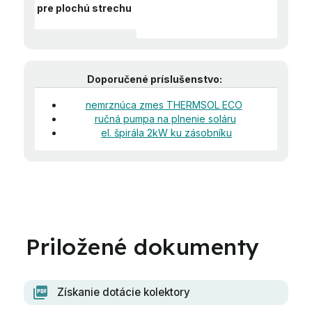
pre plochú strechu
Doporučené príslušenstvo:
nemrznúca zmes THERMSOL ECO
ručná pumpa na plnenie soláru
el. špirála 2kW ku zásobníku
Získanie dotácie kolektory