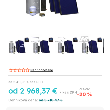
Neohodnotené
od
2 413,31 €
bez DPH
od
2 968,37 €
/ ks
–20 %
od 3 710,47 €