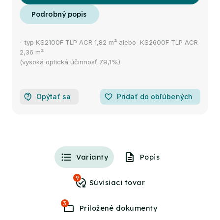
- typ KS2100F TLP ACR 1,82 m² alebo KS2600F TLP ACR
2,36 m²
(vysoká optická účinnosť 79,1%)
Opýtať sa
favorite_border
Pridať do obľúbených
Varianty
Popis
9
3