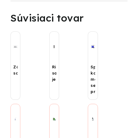
Súvisiaci tovar
Zásobníky
Riadiace
Spojenie
solárne
solárne
kolektorov
jednotky
medzi
sebou,
príslušenstvo