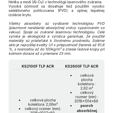
hliníka a medi (Al-Cu) v technológii laserového zvárania.
Vysoká účinnosť sa dosahuje tiež použitím vysoko
selektívneho pohlcovania (PVD) a úplnej tepelnej
izolácie krytu.
Všetky absorbéry sú vyrábané technológiou PVD
(plazmové nanášanie absorpčnej vrstvy vyparovaním vo
vákuu). Spoje sú zvárané laserovou technológiou. Celá
výroba je ekologická a výrobca garantuje, že použité
materiály sú priateľské k životnému prostrediu. Solárne
sklo je najvyššej kvality U1 s priepustnosť žiarenia až 91,6
%, s nosnosťou až do 100kg/m² a znesie ľadové krúpy pri
kolmom doraze až o priemere 25 mm.
KS2100F TLP ACR
KS2600F TLP ACR
celková
plocha
kolektora :
2,62 m²
celkový
rozmer (mm) :
celková plocha
2018x1314x89
kolektora: 2,06m²
povrch
celkový rozmer (mm):
absorbčnej
2018x1037x89