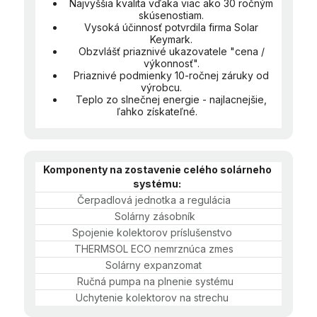
Najvyššia kvalita vďaka viac ako 30 ročným
skúsenostiam.
Vysoká účinnosť potvrdila firma Solar
Keymark.
Obzvlášť priaznivé ukazovatele "cena /
výkonnosť".
Priaznivé podmienky 10-ročnej záruky od
výrobcu.
Teplo zo slnečnej energie - najlacnejšie,
ľahko získateľné.
Komponenty na zostavenie celého solárneho
systému:
Čerpadlová jednotka a regulácia
Solárny zásobník
Spojenie kolektorov príslušenstvo
THERMSOL ECO nemrznúca zmes
Solárny expanzomat
Ručná pumpa na plnenie systému
Uchytenie kolektorov na strechu