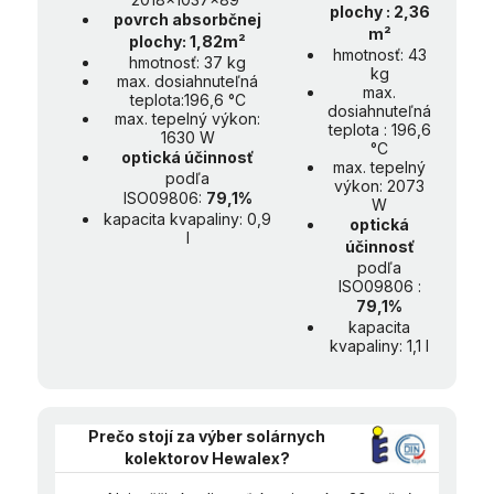
plochy : 2,36
povrch absorbčnej
m²
plochy: 1,82m²
hmotnosť: 43
hmotnosť: 37 kg
kg
max. dosiahnuteľná
max.
teplota:196,6 °C
dosiahnuteľná
max. tepelný výkon:
teplota : 196,6
1630 W
°C
optická účinnosť
max. tepelný
podľa
výkon: 2073
ISO09806:
79,1%
W
kapacita kvapaliny: 0,9
optická
l
účinnosť
podľa
ISO09806 :
79,1%
kapacita
kvapaliny: 1,1 l
Prečo stojí za výber solárnych
kolektorov Hewalex?