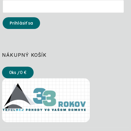
Prihlásiť sa
NÁKUPNÝ KOŠÍK
0
ks /
0 €