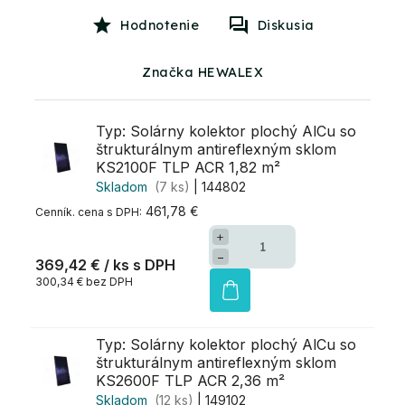
Hodnotenie
Diskusia
Značka HEWALEX
Typ: Solárny kolektor plochý AlCu so
štrukturálnym antireflexným sklom
KS2100F TLP ACR 1,82 m²
Skladom
(7 ks)
| 144802
461,78 €
+
−
369,42 €
/ ks
300,34 € bez DPH
Typ: Solárny kolektor plochý AlCu so
štrukturálnym antireflexným sklom
KS2600F TLP ACR 2,36 m²
Skladom
(12 ks)
| 149102