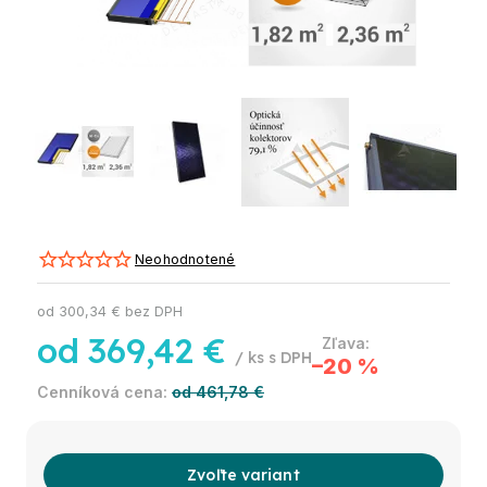
Neohodnotené
od
300,34 €
bez DPH
od
369,42 €
/ ks
–20 %
od 461,78 €
Zvoľte variant