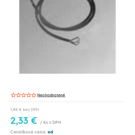
Neohodnotené
1,89 € bez DPH
2,33 €
/ ks
od