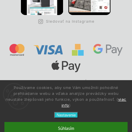
Sledovať na Instagrame
Copyright © 1993 -
2026
Deltastav.sk
|
.
info@deltastav.sk
Používame cookies, aby sme Vám umožnili pohodlné
Všetky práva vyhradené.
prehliadanie webu a vďaka analýze prevádzky webu
neustále zlepšovali jeho funkcie, výkon a použiteľnosť. (
viac
info
)
Nastavenie
Súhlasím