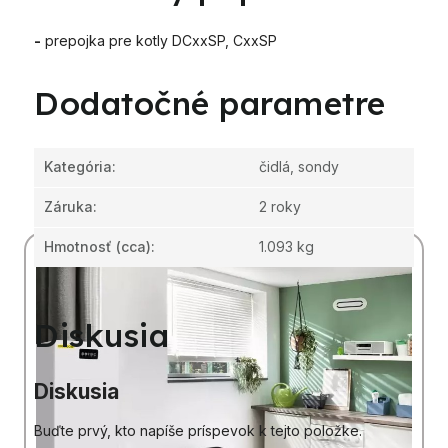
-
prepojka pre kotly DCxxSP, CxxSP
Dodatočné parametre
Kategória
:
čidlá, sondy
Záruka
:
2 roky
Hmotnosť
(cca):
1.093 kg
Diskusia
Diskusia
Buďte prvý, kto napíše príspevok k tejto položke.