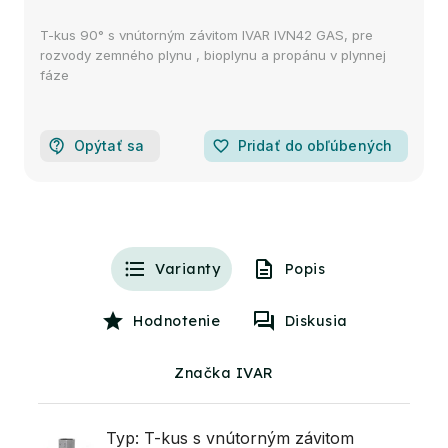
T-kus 90° s vnútorným závitom IVAR IVN42 GAS, pre
rozvody zemného plynu , bioplynu a propánu v plynnej
fáze
Opýtať sa
favorite_border
Pridať do obľúbených
Varianty
Popis
Hodnotenie
Diskusia
Značka IVAR
Typ: T-kus s vnútorným závitom