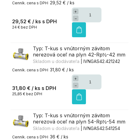
29,52 € / ks
+
−
29,52 €
/ ks
24 € bez DPH
Typ: T-kus s vnútorným závitom
nerezová oceľ na plyn 42-Rp½-42 mm
Skladom u dodávateľa
| IVNGAS42.421242
31,80 € / ks
+
−
31,80 €
/ ks
25,85 € bez DPH
Typ: T-kus s vnútorným závitom
nerezová oceľ na plyn 54-Rp½-54 mm
Skladom u dodávateľa
| IVNGAS42.541254
36 € / ks