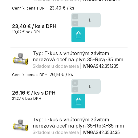
23,40 € / ks
+
−
23,40 €
/ ks
19,02 € bez DPH
Typ: T-kus s vnútorným závitom
nerezová oceľ na plyn 35-Rp½-35 mm
Skladom u dodávateľa
| IVNGAS42.351235
26,16 € / ks
+
−
26,16 €
/ ks
21,27 € bez DPH
Typ: T-kus s vnútorným závitom
nerezová oceľ na plyn 35-Rp¾-35 mm
Skladom u dodávateľa
| IVNGAS42.353435