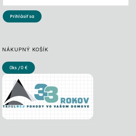
Prihlásiť sa
NÁKUPNÝ KOŠÍK
0
ks /
0 €