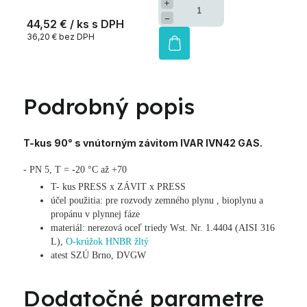
+
−
44,52 €
/ ks
36,20 € bez DPH
Podrobný popis
T-kus 90° s vnútorným závitom IVAR IVN42 GAS.
- PN 5, T = -20 °C až +70
T- kus PRESS x ZÁVIT x PRESS
účel použitia: pre rozvody zemného plynu , bioplynu a
propánu v plynnej fáze
materiál: nerezová oceľ triedy Wst. Nr. 1.4404 (AISI 316
L),
O-krúžok HNBR žltý
atest SZÚ Brno, DVGW
Dodatočné parametre