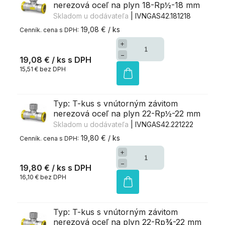
nerezová oceľ na plyn 18-Rp½-18 mm
Skladom u dodávateľa
| IVNGAS42.181218
19,08 € / ks
+
−
19,08 €
/ ks
15,51 € bez DPH
Typ: T-kus s vnútorným závitom
nerezová oceľ na plyn 22-Rp½-22 mm
Skladom u dodávateľa
| IVNGAS42.221222
19,80 € / ks
+
−
19,80 €
/ ks
16,10 € bez DPH
Typ: T-kus s vnútorným závitom
nerezová oceľ na plyn 22-Rp¾-22 mm