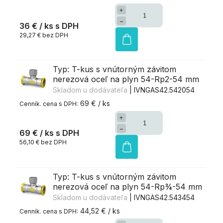
+
−
36 €
/ ks
29,27 € bez DPH
Typ: T-kus s vnútorným závitom
nerezová oceľ na plyn 54-Rp2-54 mm
Skladom u dodávateľa
| IVNGAS42.542054
69 € / ks
+
−
69 €
/ ks
56,10 € bez DPH
Typ: T-kus s vnútorným závitom
nerezová oceľ na plyn 54-Rp¾-54 mm
Skladom u dodávateľa
| IVNGAS42.543454
44,52 € / ks