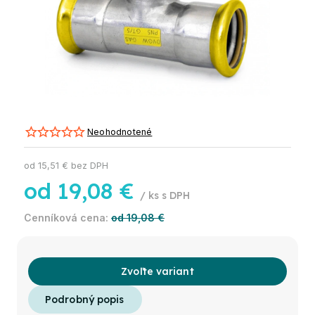
Neohodnotené
od
15,51 €
bez DPH
od
19,08 €
/ ks
od 19,08 €
Zvoľte variant