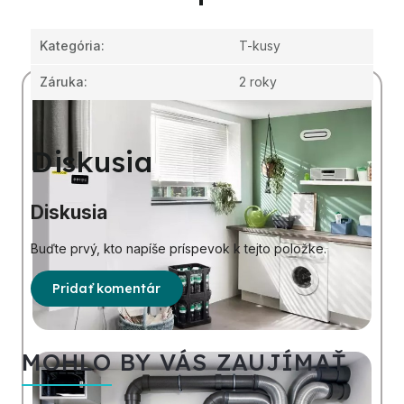
Kategória
:
T-kusy
Záruka
:
2 roky
Diskusia
Diskusia
Buďte prvý, kto napíše príspevok k tejto položke.
Pridať komentár
MOHLO BY VÁS ZAUJÍMAŤ