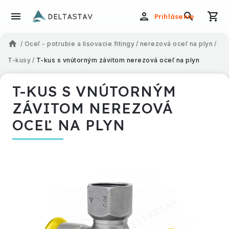
Prihlásenie
/
Oceľ - potrubie a lisovacie fitingy
/
nerezová oceľ na plyn
/
T-kusy
/
T-kus s vnútorným závitom nerezová oceľ na plyn
T-KUS S VNÚTORNÝM
ZÁVITOM NEREZOVÁ
OCEĽ NA PLYN