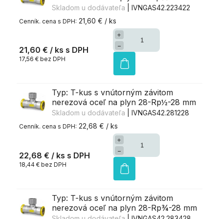
Skladom u dodávateľa
| IVNGAS42.223422
21,60 € / ks
+
−
21,60 €
/ ks
17,56 € bez DPH
Typ: T-kus s vnútorným závitom
nerezová oceľ na plyn 28-Rp½-28 mm
Skladom u dodávateľa
| IVNGAS42.281228
22,68 € / ks
+
−
22,68 €
/ ks
18,44 € bez DPH
Typ: T-kus s vnútorným závitom
nerezová oceľ na plyn 28-Rp¾-28 mm
Skladom u dodávateľa
| IVNGAS42.283428