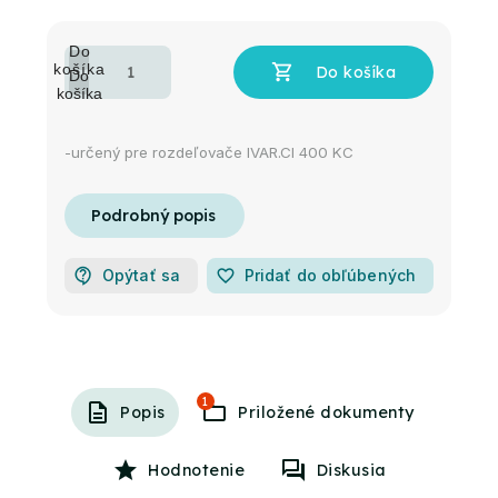
-určený pre rozdeľovače IVAR.CI 400 KC
Opýtať sa
favorite_border
Pridať do obľúbených
1
Popis
Hodnotenie
Diskusia