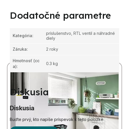
Dodatočné parametre
príslušenstvo, RTL ventil a náhradné
Kategória
:
diely
Záruka
:
2 roky
Hmotnosť
(cc
0.3 kg
a):
Diskusia
Diskusia
Buďte prvý, kto napíše príspevok k tejto položke.