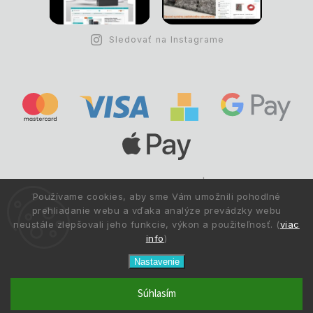
Sledovať na Instagrame
Copyright © 1993 -
2026
Deltastav.sk
|
.
info@deltastav.sk
Používame cookies, aby sme Vám umožnili pohodlné
Všetky práva vyhradené.
prehliadanie webu a vďaka analýze prevádzky webu
neustále zlepšovali jeho funkcie, výkon a použiteľnosť. (
viac
info
)
Nastavenie
Súhlasím