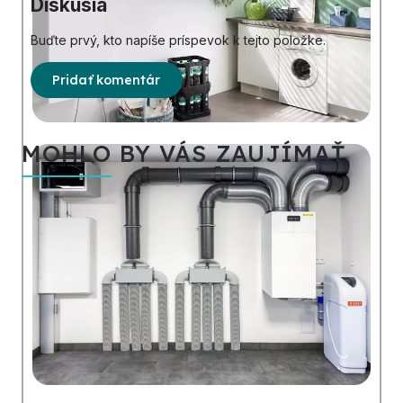
Diskusia
Buďte prvý, kto napíše príspevok k tejto položke.
Pridať komentár
MOHLO BY VÁS ZAUJÍMAŤ