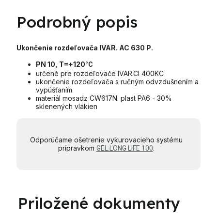
Podrobný popis
Ukončenie rozdeľovača IVAR. AC 630 P.
PN 10, T=+120
°C
určené pre rozdeľovače IVAR.CI 400KC
ukončenie rozdeľovača s ručným odvzdušnením a
vypúšťaním
materiál mosadz CW617N. plast PA6 - 30%
sklenených vlákien
Odporúčame ošetrenie vykurovacieho systému
prípravkom
.
GEL.LONG LIFE 100