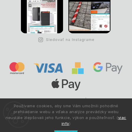
Sledovať na Instagrame
Copyright © 1993 -
2026
Deltastav.sk
|
.
info@deltastav.sk
Používame cookies, aby sme Vám umožnili pohodlné
Všetky práva vyhradené.
prehliadanie webu a vďaka analýze prevádzky webu
neustále zlepšovali jeho funkcie, výkon a použiteľnosť. (
viac
info
)