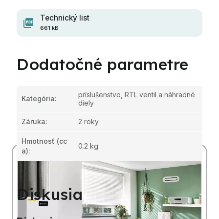
Technický list
661 kB
Dodatočné parametre
príslušenstvo, RTL ventil a náhradné
Kategória
:
diely
Záruka
:
2 roky
Hmotnosť
(cc
0.2 kg
a):
Diskusia