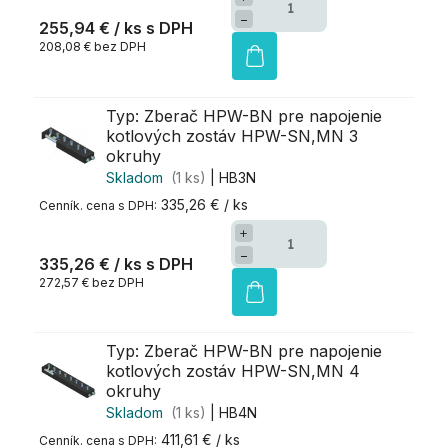
−
255,94 €
/ ks
208,08 € bez DPH
Typ: Zberač HPW-BN pre napojenie
kotlových zostáv HPW-SN,MN 3
okruhy
Skladom
(1 ks)
| HB3N
335,26 € / ks
+
−
335,26 €
/ ks
272,57 € bez DPH
Typ: Zberač HPW-BN pre napojenie
kotlových zostáv HPW-SN,MN 4
okruhy
Skladom
(1 ks)
| HB4N
411,61 € / ks