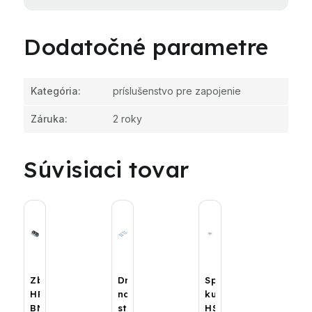
Dodatočné parametre
Kategória
:
príslušenstvo pre zapojenie
Záruka
:
2 roky
Súvisiaci tovar
Zberač
Držiak
Spojovací
HPW-
na
kus
BN
stenu
HSK