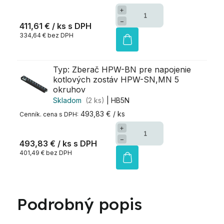
+
−
411,61 €
/ ks
334,64 € bez DPH
Typ: Zberač HPW-BN pre napojenie
kotlových zostáv HPW-SN,MN 5
okruhov
Skladom
(2 ks)
| HB5N
493,83 € / ks
+
−
493,83 €
/ ks
401,49 € bez DPH
Podrobný popis