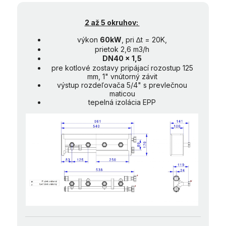
2 až 5 okruhov:
výkon
60kW
, pri ∆t = 20K,
prietok 2,6 m3/h
DN40 x 1,5
pre kotlové zostavy pripájací rozostup 125
mm, 1" vnútorný závit
výstup rozdeľovača 5/4" s prevlečnou
maticou
tepelná izolácia EPP