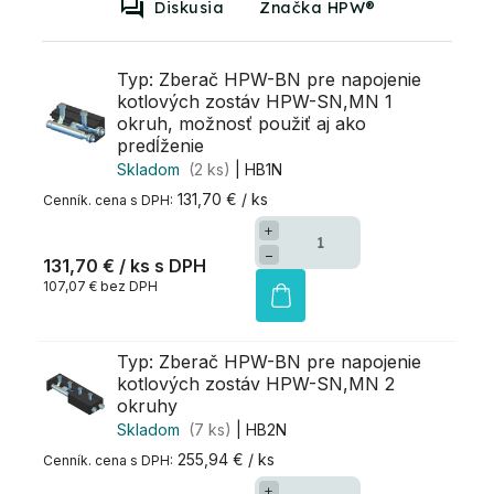
Diskusia
Značka HPW®
Typ: Zberač HPW-BN pre napojenie
kotlových zostáv HPW-SN,MN 1
okruh, možnosť použiť aj ako
predĺženie
Skladom
(2 ks)
| HB1N
131,70 € / ks
+
−
131,70 €
/ ks
107,07 € bez DPH
Typ: Zberač HPW-BN pre napojenie
kotlových zostáv HPW-SN,MN 2
okruhy
Skladom
(7 ks)
| HB2N
255,94 € / ks
+