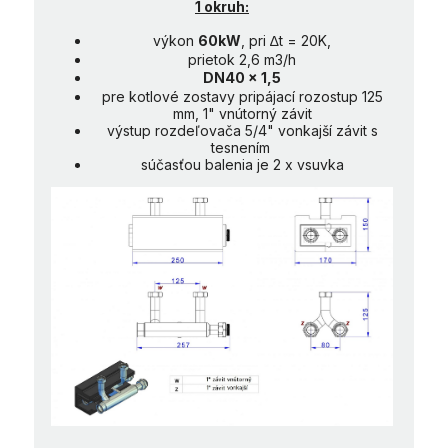
1 okruh:
výkon
60kW
, pri ∆t = 20K,
prietok 2,6 m3/h
DN40 x 1,5
pre kotlové zostavy pripájací rozostup 125
mm, 1" vnútorný závit
výstup rozdeľovača 5/4" vonkajší závit s
tesnením
súčasťou balenia je 2 x vsuvka