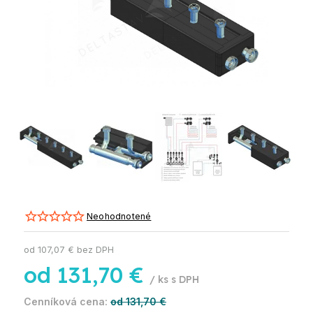
Neohodnotené
od
107,07 €
bez DPH
od
131,70 €
/ ks
od 131,70 €