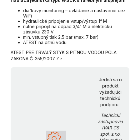
riadiaca jednotka typu WSCK s farebným displejom
diaľkový monitoring – ovládanie a nastavenie cez
WiFi
hydraulické pripojenie vstup/výstup 1“ M
nutné pripojiť na odpad 3/4” M a elektrickú
zásuvku 230 V
min. vstupný tlak 2,5 bar (max. 7 bar)
ATEST na pitnú vodu
ATEST PRE TRVALÝ STYK S PITNOU VODOU POLA
ZÁKONA Č. 355/2007 Z.z.
Jedná sa o
produkt
vyžadujúci
technickú
podporu:
Technickí
zástupcovia
IVAR CS
spol. s.r.o.