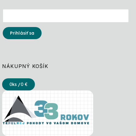
Prihlásiť sa
NÁKUPNÝ KOŠÍK
0
ks /
0 €