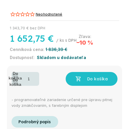
Neohodnotené
1 343,70 € bez DPH
1 652,75 €
/ ks
–10 %
1 836,39 €
Skladom u dodávateľa
- programovateľné zariadenie určené pre úpravu pitnej
vody zmäkčovaním, s farebným displejom