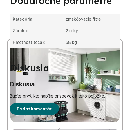
Dodatočné parametre
Kategória
:
zmäkčovacie filtre
Záruka
:
2 roky
Hmotnosť
(cca):
58 kg
Diskusia
Diskusia
Buďte prvý, kto napíše príspevok k tejto položke.
Pridať komentár