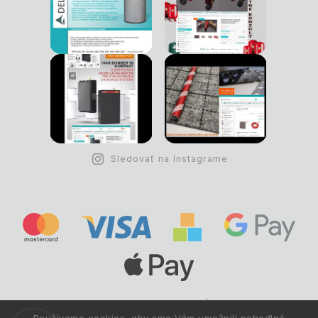
Sledovať na Instagrame
Copyright © 1993 -
2026
Deltastav.sk
|
.
info@deltastav.sk