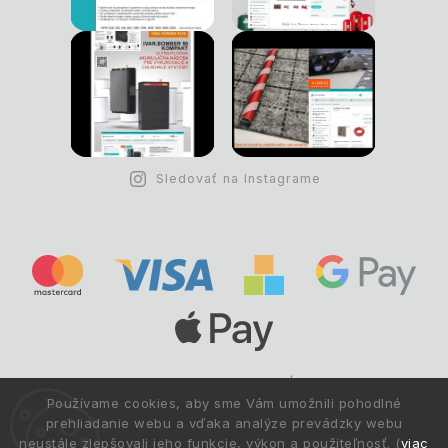
Sledovať na Instagrame
Copyright © 1993 -
2026
Deltastav.sk
|
.
info@deltastav.sk
Používame cookies, aby sme Vám umožnili pohodlné
Všetky práva vyhradené.
prehliadanie webu a vďaka analýze prevádzky webu
neustále zlepšovali jeho funkcie, výkon a použiteľnosť. (
viac