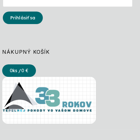
Prihlásiť sa
NÁKUPNÝ KOŠÍK
0
ks /
0 €