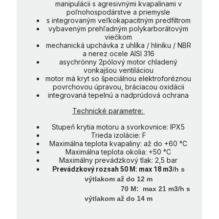
manipulácii s agresivnými kvapalinami v
poľnohospodárstve a priemysle
s integrovaným veľkokapacitným predfiltrom
vybaveným prehľadným polykarborátovým
viečkom
mechanická upchávka z uhlíka / hliníku / NBR
a nerez ocele AISI 316
asychrónny 2pólový motor chladený
vonkajšou ventiláciou
motor má kryt so špeciálnou elektroforéznou
povrchovou úpravou, bráciacou oxidácii
integrovaná tepelnú a nadprúdová ochrana
Technické parametre:
Stupeň krytia motoru a svorkovnice: IPX5
Trieda izolácie: F
Maximálna teplota kvapaliny: až do +60 °C
Maximálna teplota okolia: +50 °C
Maximálny prevádzkový tlak: 2,5 bar
Prevádzkový rozsah 50 M: max 18 m3
/h s
výtlakom až do 12 m
70
M: max 21 m3
/h s
výtlakom až do 14 m