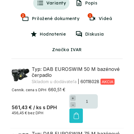
Varianty
Popis
2
1
Videá
Hodnotenie
Diskusia
Značka IVAR
Typ: DAB EUROSWIM 50 M bazénové
čerpadlo
Skladom u dodávateľa
| 60118028
AKCIA
660,51 €
+
−
561,43 €
/ ks
456,45 € bez DPH
Typ: DAB EUROSWIM 75 M bazénové