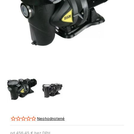
Neohodnotené
od
456,45 €
bez DPH