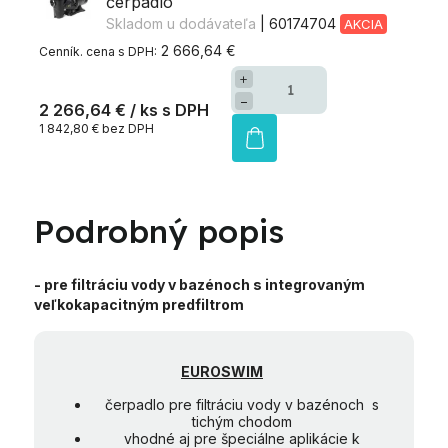
čerpadlo
Skladom u dodávateľa
| 60174704
AKCIA
2 666,64 €
+
−
2 266,64 €
/ ks
1 842,80 € bez DPH
Podrobný popis
- pre filtráciu vody v bazénoch s integrovaným
veľkokapacitným predfiltrom
EUROSWIM
čerpadlo pre filtráciu vody v bazénoch s
tichým chodom
vhodné aj pre špeciálne aplikácie k