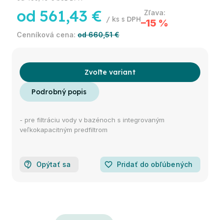
od
561,43 €
/ ks
–15 %
od 660,51 €
Zvoľte variant
- pre filtráciu vody v bazénoch s integrovaným
veľkokapacitným predfiltrom
Opýtať sa
favorite_border
Pridať do obľúbených