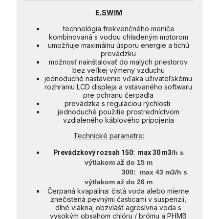
E.SWIM
technológia frekvenčného meniča
kombinovaná s vodou chladeným motorom
umožňuje maximálnu úsporu energie a tichú
prevádzku
možnosť nainštalovať do malých priestorov
bez veľkej výmeny vzduchu
jednoduché nastavenie vďaka uživateľskému
rozhraniu LCD displeja a vstavaného softwaru
pre ochranu čerpadla
prevádzka s reguláciou rýchlosti
jednoduché použitie prostredníctvom
vzdialeného káblového pripojenia
Technické parametre:
Prevádzkový rozsah 150: max 30 m3
/h s
výtlakom až do 15 m
300
: max 43 m3
/h s
výtlakom až do 26 m
Čerpaná kvapalina: čistá voda alebo mierne
znečistená pevnými časticami v suspenzii,
dlhé vlákna; obzvlášť agresívna voda s
vysokým obsahom chlóru / brómu a PHMB