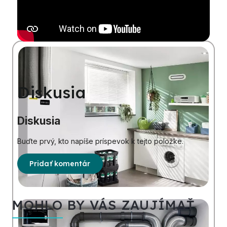
Diskusia
Diskusia
Buďte prvý, kto napíše príspevok k tejto položke.
Pridať komentár
MOHLO BY VÁS ZAUJÍMAŤ