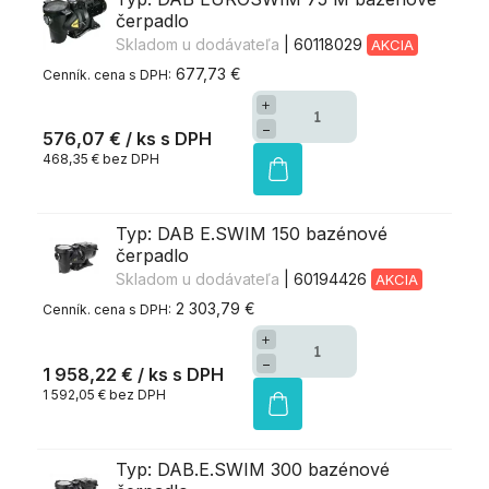
čerpadlo
Skladom u dodávateľa
| 60118029
AKCIA
677,73 €
+
−
576,07 €
/ ks
468,35 € bez DPH
Typ: DAB E.SWIM 150 bazénové
čerpadlo
Skladom u dodávateľa
| 60194426
AKCIA
2 303,79 €
+
−
1 958,22 €
/ ks
1 592,05 € bez DPH
Typ: DAB.E.SWIM 300 bazénové