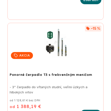
–15 %
AKCIA
Ponorné čerpadlo T3 s frekvenčným meničom
- 3" čerpadlo do vŕtaných studní, veľmi úzkych a
hlbokých vrtov
od 1 128,61 € bez DPH
1 388,19 €
od