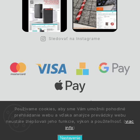
Sledovať na Instagrame
Copyright © 1993 -
2026
Deltastav.sk
|
.
info@deltastav.sk
Používame cookies, aby sme Vám umožnili pohodlné
Všetky práva vyhradené.
prehliadanie webu a vďaka analýze prevádzky webu
neustále zlepšovali jeho funkcie, výkon a použiteľnosť. (
viac
info
)
Nastavenie