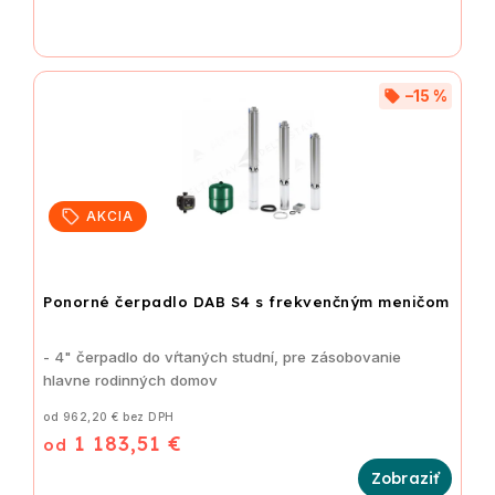
–15 %
AKCIA
Ponorné čerpadlo DAB S4 s frekvenčným meničom
- 4" čerpadlo do vŕtaných studní, pre zásobovanie
hlavne rodinných domov
od 962,20 € bez DPH
1 183,51 €
od