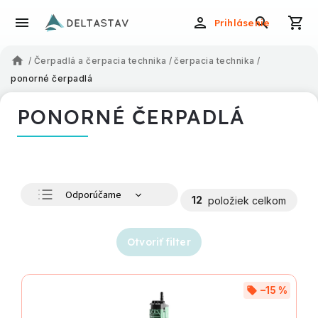
Prihlásenie
/
Čerpadlá a čerpacia technika
/
čerpacia technika
/
ponorné čerpadlá
PONORNÉ ČERPADLÁ
Odporúčame
12
položiek celkom
Najlacnejšie
Najdrahšie
Otvoriť filter
Najpredávanejšie
Abecedne
–15 %