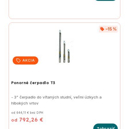
–15 %
AKCIA
Ponorné čerpadlo T3
- 3" čerpadlo do vŕtaných studní, veľmi úzkych a
hlbokých vrtov
od 644,11 € bez DPH
792,26 €
od