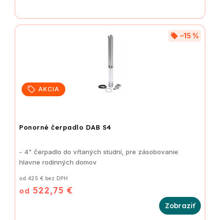
–15 %
AKCIA
Ponorné čerpadlo DAB S4
- 4" čerpadlo do vŕtaných studní, pre zásobovanie
hlavne rodinných domov
od 425 € bez DPH
522,75 €
od