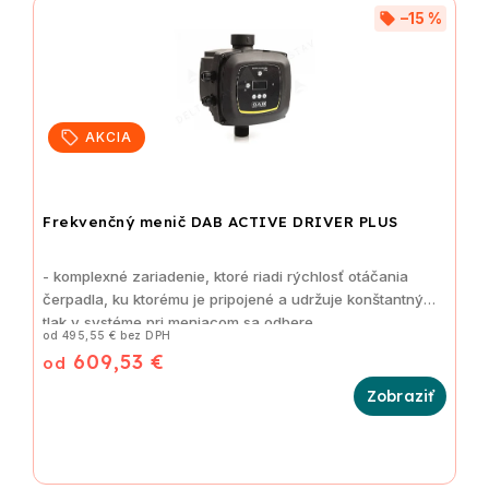
–15 %
AKCIA
Frekvenčný menič DAB ACTIVE DRIVER PLUS
- komplexné zariadenie, ktoré riadi rýchlosť otáčania
čerpadla, ku ktorému je pripojené a udržuje konštantný
tlak v systéme pri meniacom sa odbere
od 495,55 € bez DPH
609,53 €
od