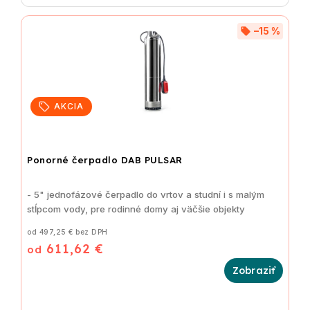
–15 %
AKCIA
Ponorné čerpadlo DAB PULSAR
- 5" jednofázové čerpadlo do vrtov a studní i s malým
stĺpcom vody, pre rodinné domy aj väčšie objekty
od 497,25 € bez DPH
611,62 €
od