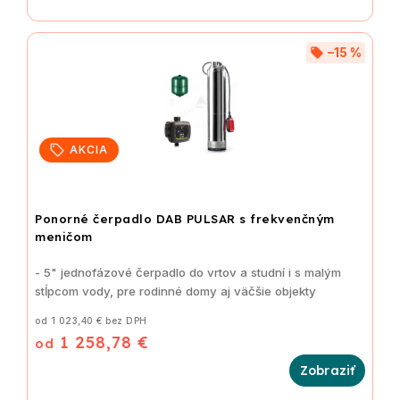
–15 %
AKCIA
Ponorné čerpadlo DAB PULSAR s frekvenčným
meničom
- 5" jednofázové čerpadlo do vrtov a studní i s malým
stĺpcom vody, pre rodinné domy aj väčšie objekty
od 1 023,40 € bez DPH
1 258,78 €
od