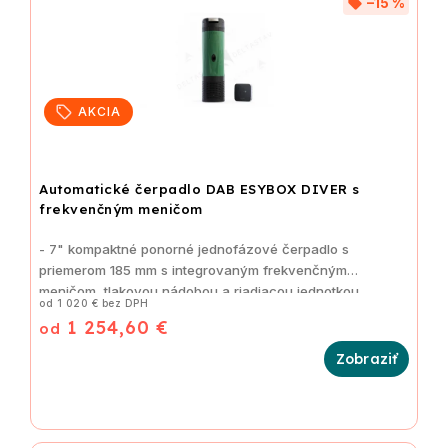
–15 %
AKCIA
Automatické čerpadlo DAB ESYBOX DIVER s
frekvenčným meničom
- 7" kompaktné ponorné jednofázové čerpadlo s
priemerom 185 mm s integrovaným frekvenčným
meničom, tlakovou nádobou a riadiacou jednotkou
od 1 020 € bez DPH
D.Connect Box 2 pre kompletné ovládanie čerpadla cez
1 254,60 €
od
tablet alebo inteligentný telefón