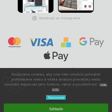
Sledovať na Instagrame
Copyright © 1993 -
2026
Deltastav.sk
|
.
info@deltastav.sk
Používame cookies, aby sme Vám umožnili pohodlné
Všetky práva vyhradené.
prehliadanie webu a vďaka analýze prevádzky webu
neustále zlepšovali jeho funkcie, výkon a použiteľnosť. (
viac
info
)
Nastavenie
Súhlasím