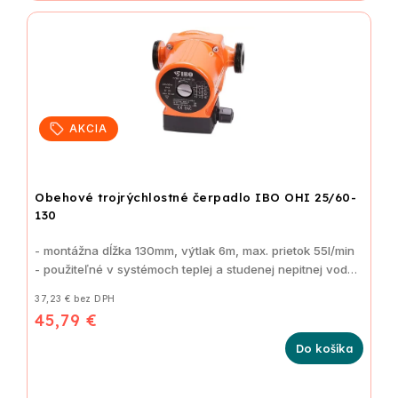
AKCIA
Obehové trojrýchlostné čerpadlo IBO OHI 25/60-
130
- montážna dĺžka 130mm, výtlak 6m, max. prietok 55l/min
- použiteľné v systémoch teplej a studenej nepitnej vody
37,23 € bez DPH
45,79 €
Do košíka