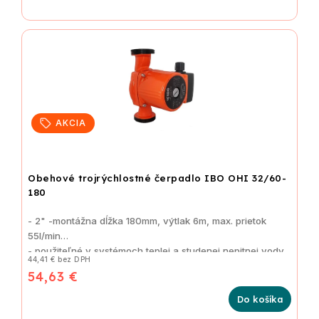
AKCIA
Obehové trojrýchlostné čerpadlo IBO OHI 32/60-
180
- 2" -montážna dĺžka 180mm, výtlak 6m, max. prietok
55l/min
- použiteľné v systémoch teplej a studenej nepitnej vody
44,41 € bez DPH
54,63 €
Do košíka