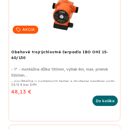
AKCIA
Obehové trojrýchlostné čerpadlo IBO OHI 15-
60/130
- 1" - montážna dĺžka 130mm, výtlak 6m, max. prietok
55l/min
- použiteľné v systémoch teplej a studenej nepitnej vody
39,13 € bez DPH
48,13 €
Do košíka