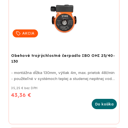
AKCIA
Obehové trojrýchlostné čerpadlo IBO OHI 25/40-
130
- montážna dĺžka 130mm, výtlak 4m, max. prietok 48l/min
- použiteľné v systémoch teplej a studenej nepitnej vody
35,25 € bez DPH
43,36 €
Do košíka