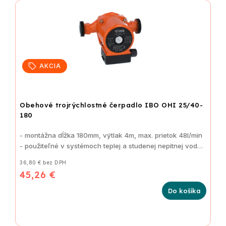
AKCIA
Obehové trojrýchlostné čerpadlo IBO OHI 25/40-
180
- montážna dĺžka 180mm, výtlak 4m, max. prietok 48l/min
- použiteľné v systémoch teplej a studenej nepitnej vody
36,80 € bez DPH
45,26 €
Do košíka