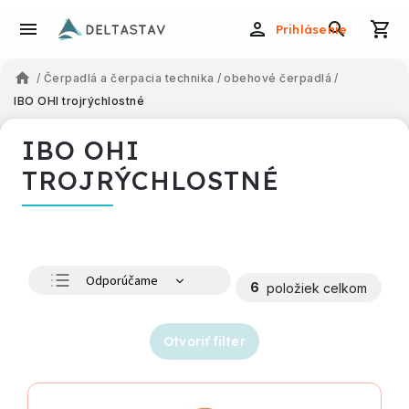
Prihlásenie
/
Čerpadlá a čerpacia technika
/
obehové čerpadlá
/
IBO OHI trojrýchlostné
IBO OHI
TROJRÝCHLOSTNÉ
Odporúčame
6
položiek celkom
Najlacnejšie
Najdrahšie
Otvoriť filter
Najpredávanejšie
Abecedne