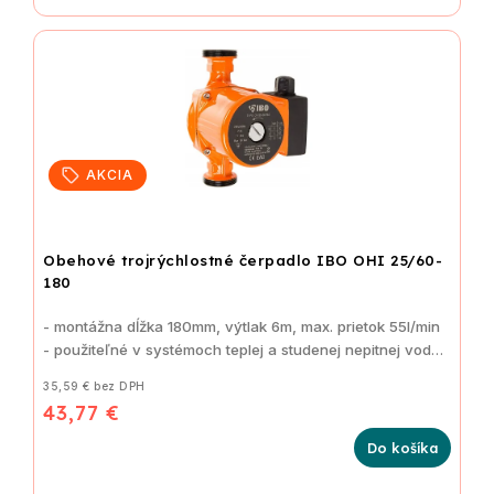
AKCIA
Obehové trojrýchlostné čerpadlo IBO OHI 25/60-
180
- montážna dĺžka 180mm, výtlak 6m, max. prietok 55l/min
- použiteľné v systémoch teplej a studenej nepitnej vody
35,59 € bez DPH
43,77 €
Do košíka