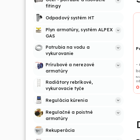
fitingy
Odpadový systém HT
Plyn armatúry, systém ALPEX 
GAS
Potrubia na vodu a 
P
vykurovanie
-
Prírubové a nerezové 
b
armatúry
tr
od
Radiátory rebríkové, 
o
vykurovacie tyče
Regulácia kúrenia
Regulačné a poistné 
armatúry
Rekuperácia