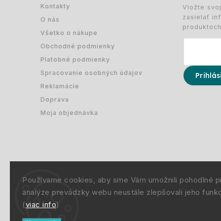
Kontakty
Vložte svo
zasielať i
O nás
produktoc
Všetko o nákupe
Obchodné podmienky
Platobné podmienky
Spracovanie osobných údajov
Prihlás
Reklamácie
Doprava
Moja objednávka
Používame cookies, aby sme Vám umožnili pohodlné p
analýze prevádzky webu neustále zlepšovali jeho funkc
Copyright
(
viac info
)