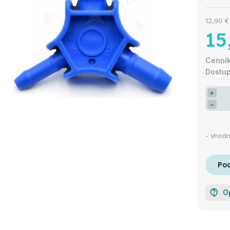
12,90 
15
+
−
- vhod
O