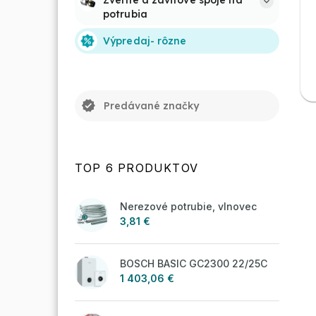
Zverné a závitové spoje na 
potrubia
Výpredaj- rôzne
verified
Predávané značky
TOP 6 PRODUKTOV
Nerezové potrubie, vlnovec
3,81 €
BOSCH BASIC GC2300 22/25C
1 403,06 €