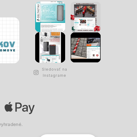
Sledovať na
Instagrame
vyhradené.