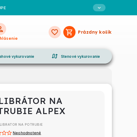
UPE
Prázdny košík
Nákupný
ihlásenie
košík
swap_calls
ahové vykurovanie
Stenové vykurovanie
LIBRÁTOR NA
TRUBIE ALPEX
LIBRATOR NA POTRUBIE
Neohodnotené