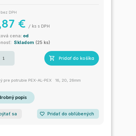
€ bez DPH
,87 €
/ ks
od
Skladom
(25 ks)
Pridať do košíka
ný pre potrubie PEX-AL-PEX 16, 20, 26mm
pýtať sa
favorite_border
Pridať do obľúbených