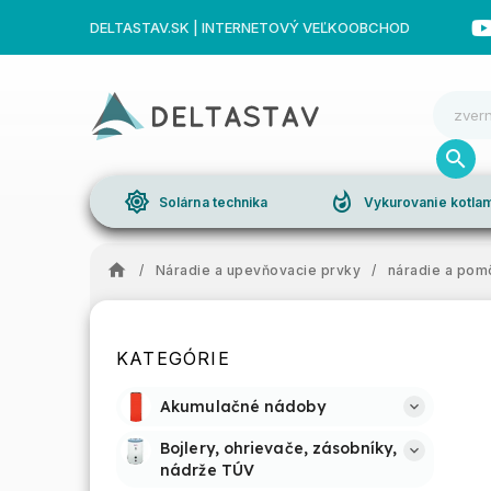
DELTASTAV.SK | INTERNETOVÝ VEĽKOOBCHOD
brightness_high
whatshot
Solárna technika
Vykurovanie kotl
/
Náradie a upevňovacie prvky
/
náradie a pom
KATEGÓRIE
Akumulačné nádoby
Bojlery, ohrievače, zásobníky, 
nádrže TÚV