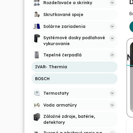
D
Rozdeľovače a skrinky
B
Skrutkované spoje
Solárne zariadenia
Systémové dosky podlahové 
vykurovanie
M
Tepelné čerpadlá
IVAR- Thermia
BOSCH
Termostaty
Voda armatúry
Záložné zdroje, batérie, 
detektory