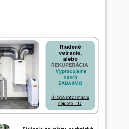
Riadené
vetranie,
alebo
REKUPERÁCIA
Vypracujeme
návrh
ZADARMO
Bližšie informácie
nájdete TU
Riešenie na mieru, technická