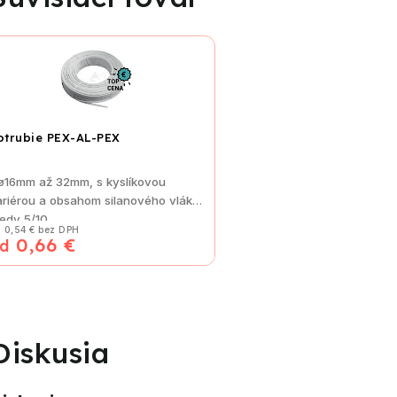
otrubie PEX-AL-PEX
 ø16mm až 32mm, s kyslíkovou
ariérou a obsahom silanového vlákna
iedy 5/10
 0,54 € bez DPH
0,66 €
d
Diskusia