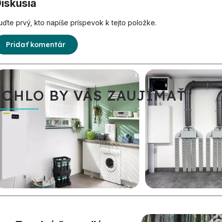
iskusia
uďte prvý, kto napíše príspevok k tejto položke.
Pridať komentár
OHLO BY VÁS ZAUJÍMAŤ