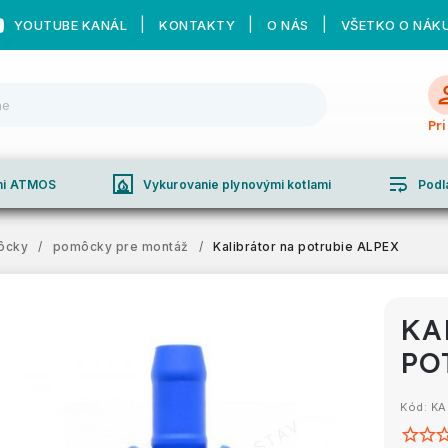
YOUTUBE KANÁL
KONTAKTY
O NÁS
VŠETKO O NÁK
Pr
fireplace
wrap_text
ami ATMOS
Vykurovanie plynovými kotlami
Podl
ôcky
/
pomôcky pre montáž
/
Kalibrátor na potrubie ALPEX
KA
PO
Kód:
KA