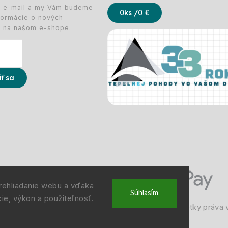
j e-mail a my Vám budeme
0
ks /
0 €
nformácie o nových
h na našom e-shope.
iť sa
rehliadanie webu a vďaka
Súhlasím
ie, výkon a použiteľnosť.
 © 1993 -
2026
Deltastav.sk
|
. Všetky práva 
info@deltastav.sk