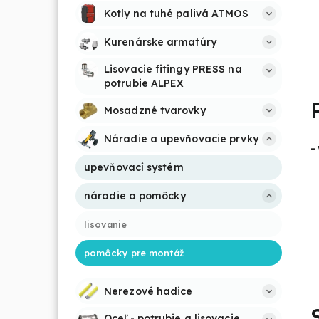
Kotly na tuhé palivá ATMOS
Kurenárske armatúry
Lisovacie fitingy PRESS na 
potrubie ALPEX
Mosadzné tvarovky
Náradie a upevňovacie prvky
-
upevňovací systém
náradie a pomôcky
lisovanie
pomôcky pre montáž
Nerezové hadice
Oceľ - potrubie a lisovacie 