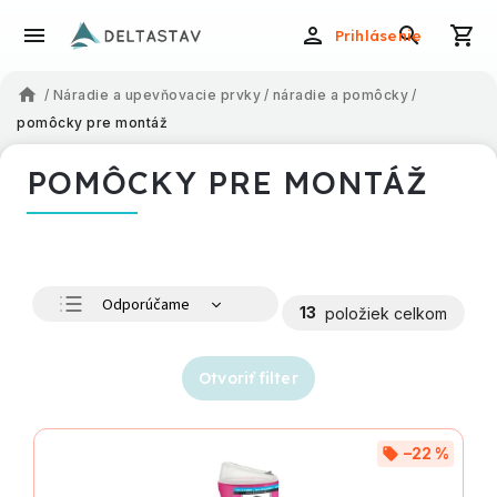
Prihlásenie
/
Náradie a upevňovacie prvky
/
náradie a pomôcky
/
pomôcky pre montáž
POMÔCKY PRE MONTÁŽ
Odporúčame
13
položiek celkom
Najlacnejšie
Najdrahšie
Otvoriť filter
Najpredávanejšie
Abecedne
–22 %