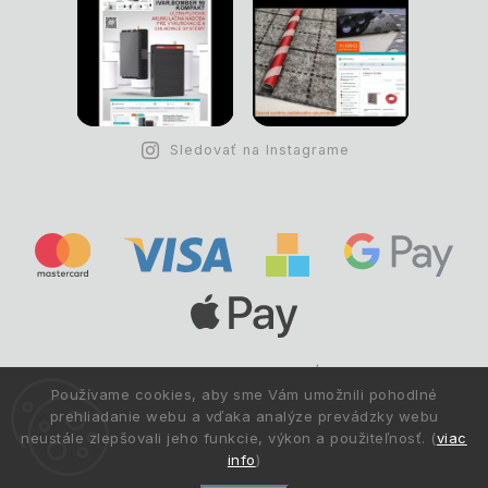
Sledovať na Instagrame
Copyright © 1993 -
2026
Deltastav.sk
|
.
info@deltastav.sk
Používame cookies, aby sme Vám umožnili pohodlné
Všetky práva vyhradené.
prehliadanie webu a vďaka analýze prevádzky webu
neustále zlepšovali jeho funkcie, výkon a použiteľnosť. (
viac
info
)