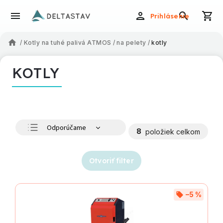
Prihlásenie
/
Kotly na tuhé palivá ATMOS
/
na pelety
/
kotly
KOTLY
Odporúčame
8
položiek celkom
Najlacnejšie
Najdrahšie
Otvoriť filter
Najpredávanejšie
Abecedne
–5 %