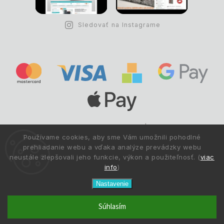
Sledovať na Instagrame
Copyright © 1993 -
2026
Deltastav.sk
|
.
info@deltastav.sk
Používame cookies, aby sme Vám umožnili pohodlné
Všetky práva vyhradené.
prehliadanie webu a vďaka analýze prevádzky webu
neustále zlepšovali jeho funkcie, výkon a použiteľnosť. (
viac
info
)
Nastavenie
Súhlasím