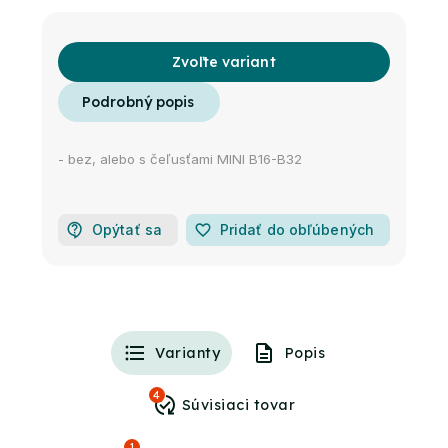
Zvoľte variant
- bez, alebo s čeľusťami MINI B16-B32
Opýtať sa
favorite_border
Pridať do obľúbených
Varianty
Popis
4
1