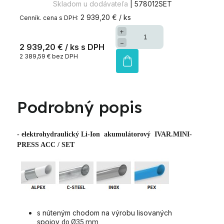
Skladom u dodávateľa
| 578012SET
2 939,20 € / ks
+
−
2 939,20 €
/ ks
2 389,59 € bez DPH
Podrobný popis
- elektrohydraulický Li-Ion akumulátorový IVAR.MINI-
PRESS ACC / SET
s núteným chodom na výrobu lisovaných
spojov
do
Ø35 mm