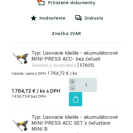
Hodnotenie
Diskusia
Značka IVAR
Typ: Lisovacie kliešte - akumulátorové
MINI-PRESS ACC- bez čeľustí
Skladom u dodávateľa
| 578012
1 764,72 € / ks
+
−
1 764,72 €
/ ks
1 434,73 € bez DPH
Typ: Lisovacie kliešte - akumulátorové
MINI-PRESS ACC SET s čeľusťami
MINI B