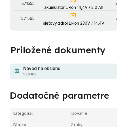
571555
208,0
akumulátor Li-lon 14,4V / 3,0 Ah
open_in_browser
571565
355,0
sieťový zdroj Li-lon 230V / 14,4V
Návod na obsluhu
1,56 MB
Dodatočné parametre
Kategória
:
lisovanie
Záruka
:
2 roky