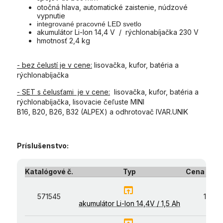
otočná hlava, automatické zaistenie, núdzové
vypnutie
integrované pracovné LED svetlo
akumulátor Li-Ion 14,4 V / rýchlonabíjačka 230 V
hmotnosť 2,4 kg
- bez čelustí je v cene:
lisovačka, kufor, batéria a
rýchlonabíjačka
- SET s čelusťami je v cene:
lisovačka, kufor, batéria a
rýchlonabíjačka, lisovacie čeľuste MINI
B16, B20, B26, B32 (ALPEX) a odhrotovač IVAR.UNIK
Príslušenstvo:
Katalógové č.
Typ
Cena € be
open_in_browser
571545
150,0
akumulátor Li-lon 14,4V / 1,5 Ah
open_in_browser