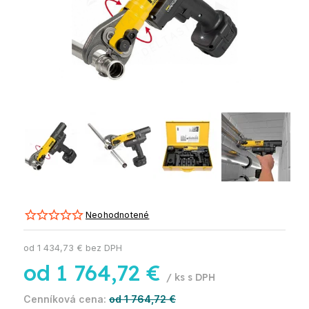
Neohodnotené
od
1 434,73 €
bez DPH
od
1 764,72 €
/ ks
od 1 764,72 €