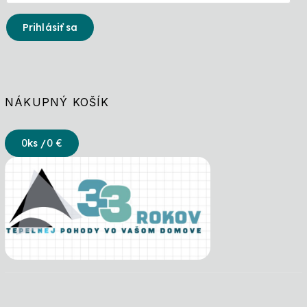
Prihlásiť sa
NÁKUPNÝ KOŠÍK
0
ks /
0 €