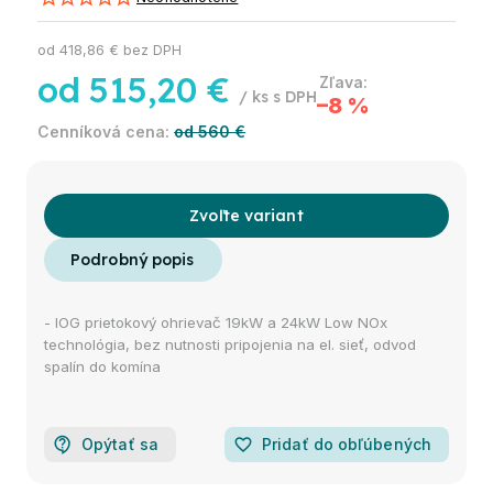
od
418,86 €
bez DPH
od
515,20 €
/ ks
–8 %
od 560 €
Zvoľte variant
- IOG prietokový ohrievač 19kW a 24kW Low NOx
technológia, bez nutnosti pripojenia na el. sieť, odvod
spalín do komína
Opýtať sa
favorite_border
Pridať do obľúbených