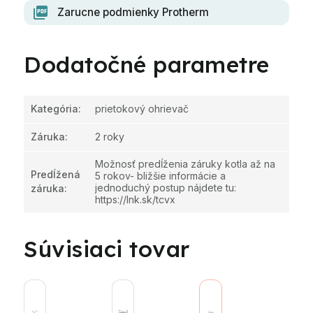
Zarucne podmienky Protherm
Dodatočné parametre
Kategória
:
prietokový ohrievač
Záruka
:
2 roky
Možnosť predĺženia záruky kotla až na
Predĺžená
5 rokov- bližšie informácie a
jednoduchý postup nájdete tu:
záruka
:
https://lnk.sk/tcvx
Súvisiaci tovar