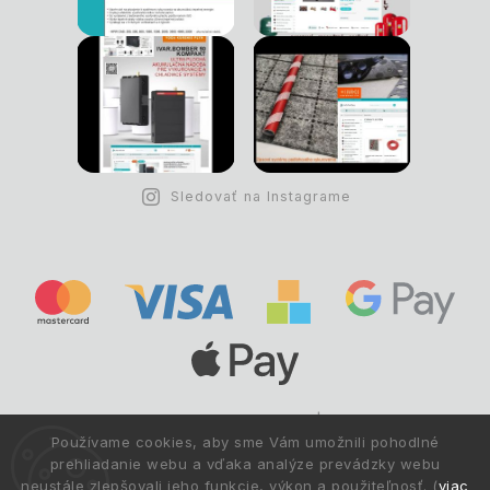
Sledovať na Instagrame
Copyright © 1993 -
2026
Deltastav.sk
|
.
info@deltastav.sk
Používame cookies, aby sme Vám umožnili pohodlné
Všetky práva vyhradené.
prehliadanie webu a vďaka analýze prevádzky webu
neustále zlepšovali jeho funkcie, výkon a použiteľnosť. (
viac