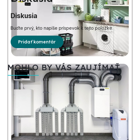
Diskusia
Buďte prvý, kto napíše príspevok k tejto položke.
Pridať komentár
MOHLO BY VÁS ZAUJÍMAŤ