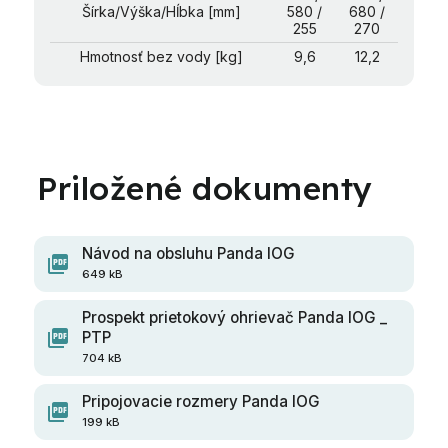
Šírka/Výška/Hĺbka [mm]
580 /
680 /
255
270
Hmotnosť bez vody [kg]
9,6
12,2
Návod na obsluhu Panda IOG
649 kB
Prospekt prietokový ohrievač Panda IOG _
PTP
704 kB
Pripojovacie rozmery Panda IOG
199 kB