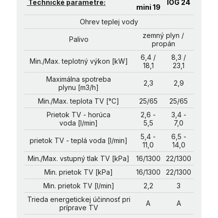
Technické parametre:
IOG 24
mini 19
Ohrev teplej vody
zemný plyn /
Palivo
propán
6,4 /
8,3 /
Min./Max. teplotný výkon [kW]
18,1
23,1
Maximálna spotreba
2,3
2,9
plynu [m3/h]
Min./Max. teplota TV [°C]
25/65
25/65
Prietok TV - horúca
2,6 -
3,4 -
voda [l/min]
5,5
7,0
5,4 -
6,5 -
prietok TV - teplá voda [l/min]
11,0
14,0
Min./Max. vstupný tlak TV [kPa]
16/1300
22/1300
Min. prietok TV [kPa]
16/1300
22/1300
Min. prietok TV [l/min]
2,2
3
Trieda energetickej účinnosť pri
A
A
príprave TV