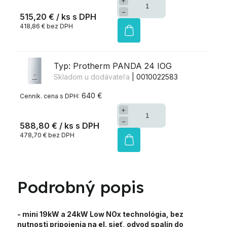
+
−
515,20 €
/ ks
418,86 € bez DPH
Typ: Protherm PANDA 24 IOG
Skladom u dodávateľa
| 0010022583
640 €
+
−
588,80 €
/ ks
478,70 € bez DPH
Podrobný popis
- mini 19kW a 24kW Low NOx technológia, bez
nutnosti pripojenia na el. sieť, odvod spalín do