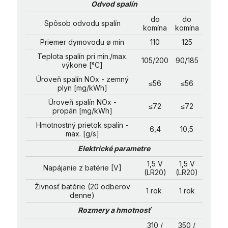
Odvod spalín
do
do
Spôsob odvodu spalín
komína
komína
Priemer dymovodu ø min
110
125
Teplota spalín pri min./max.
105/200
90/185
výkone [°C]
Úroveň spalín NOx - zemný
≤56
≤56
plyn [mg/kWh]
Úroveň spalín NOx -
≤72
≤72
propán [mg/kWh]
Hmotnostný prietok spalín -
6,4
10,5
max. [g/s]
Elektrické parametre
1,5 V
1,5 V
Napájanie z batérie [V]
(LR20)
(LR20)
Živnosť batérie (20 odberov
1 rok
1 rok
denne)
Rozmery a hmotnosť
310 /
350 /