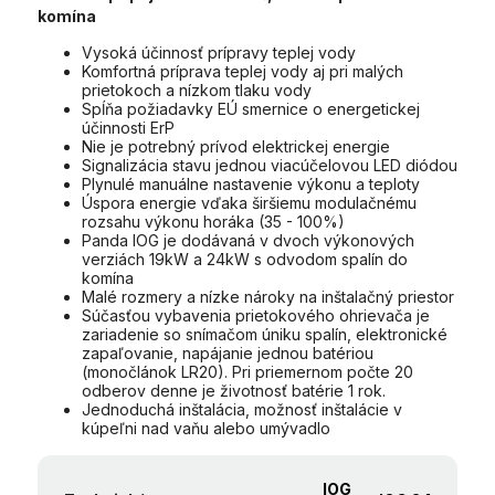
komína
Vysoká účinnosť prípravy teplej vody
Komfortná príprava teplej vody aj pri malých
prietokoch a nízkom tlaku vody
Spĺňa požiadavky EÚ smernice o energetickej
účinnosti ErP
Nie je potrebný prívod elektrickej energie
Signalizácia stavu jednou viacúčelovou LED diódou
Plynulé manuálne nastavenie výkonu a teploty
Úspora energie vďaka širšiemu modulačnému
rozsahu výkonu horáka (35 - 100%)
Panda IOG je dodávaná v dvoch výkonových
verziách 19kW a 24kW s odvodom spalín do
komína
Malé rozmery a nízke nároky na inštalačný priestor
Súčasťou vybavenia prietokového ohrievača je
zariadenie so snímačom úniku spalín, elektronické
zapaľovanie, napájanie jednou batériou
(monočlánok LR20). Pri priemernom počte 20
odberov denne je životnosť batérie 1 rok.
Jednoduchá inštalácia, možnosť inštalácie v
kúpeľni nad vaňu alebo umývadlo
IOG