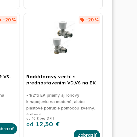
–20 %
–20 %
R VS-
Radiátorový ventil s
prednastavením VD,VS na EK
 na
- 1/2"x EK priamy aj rohový
k napojeniu na medené, alebo
plastové potrubie pomocou zverných
šróbení
od 10 € bez DPH
12,30 €
od