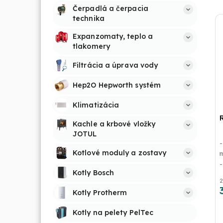
Čerpadlá a čerpacia 
technika
Expanzomaty, teplo a 
tlakomery
Filtrácia a úprava vody
Hep2O Hepworth systém
Klimatizácia
Kachle a krbové vložky 
JOTUL
-
Kotlové moduly a zostavy
m
-
Kotly Bosch
2
Kotly Protherm
Kotly na pelety PelTec