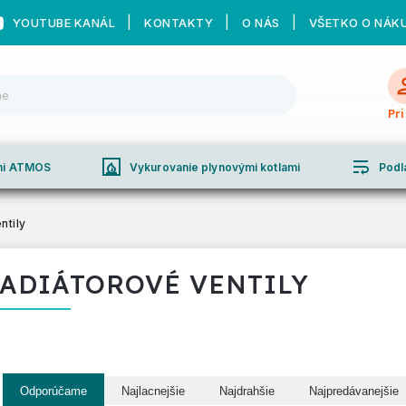
YOUTUBE KANÁL
KONTAKTY
O NÁS
VŠETKO O NÁK
Pr
fireplace
wrap_text
ami ATMOS
Vykurovanie plynovými kotlami
Podl
ntily
ADIÁTOROVÉ VENTILY
Odporúčame
Najlacnejšie
Najdrahšie
Najpredávanejšie