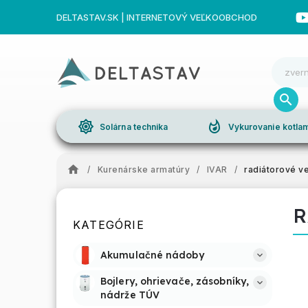
DELTASTAV.SK | INTERNETOVÝ VEĽKOOBCHOD
brightness_high
whatshot
Solárna technika
Vykurovanie kotl
/
Kurenárske armatúry
/
IVAR
/
radiátorové ve
R
KATEGÓRIE
Akumulačné nádoby
Bojlery, ohrievače, zásobníky, 
nádrže TÚV