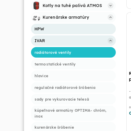
Kotly na tuhé palivá ATMOS
Kurenárske armatúry
HPW
IVAR
radiátorové ventily
termostatické ventily
hlavice
regulačné radiátorové šróbenia
-
o
sady pre vykurovacie telesá
o
kúpeľnové armatúry OPTIMA- chróm, 
inox
kurenárske šróbenie