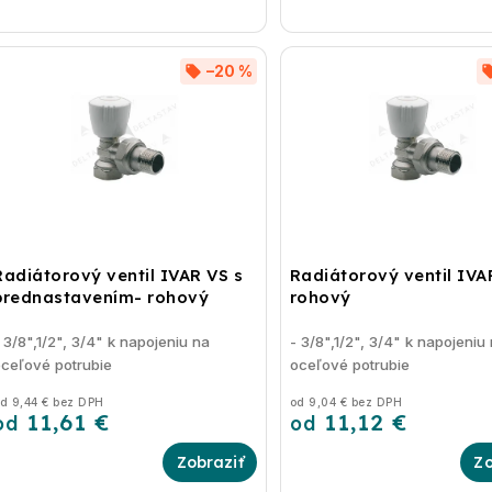
–20 %
Radiátorový ventil IVAR VS s
Radiátorový ventil IVA
prednastavením- rohový
rohový
 3/8",1/2", 3/4" k napojeniu na
- 3/8",1/2", 3/4" k napojeniu
ceľové potrubie
oceľové potrubie
d 9,44 € bez DPH
od 9,04 € bez DPH
11,61 €
11,12 €
od
od