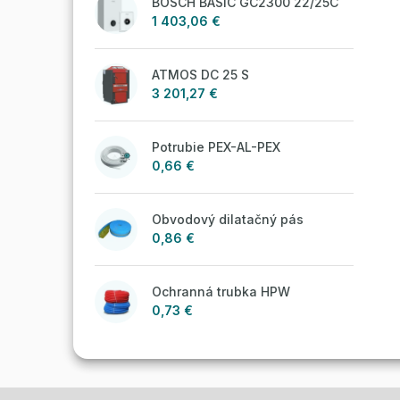
BOSCH BASIC GC2300 22/25C
1 403,06 €
ATMOS DC 25 S
3 201,27 €
Potrubie PEX-AL-PEX
0,66 €
Obvodový dilatačný pás
0,86 €
Ochranná trubka HPW
0,73 €