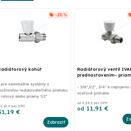
–20 %
Radiátorový kohút
Radiátorový ventil IVA
prednastavením- pria
 pre samotiažne systémy s
- 3/8",1/2", 3/4" k napojeniu
ožnosťou redukovateľného prietoku
oceľové potrubie
 rohový alebo priamy 1/2"
od 9,68 € bez DPH
11,91 €
5,36 € bez DPH
od
31,19 €