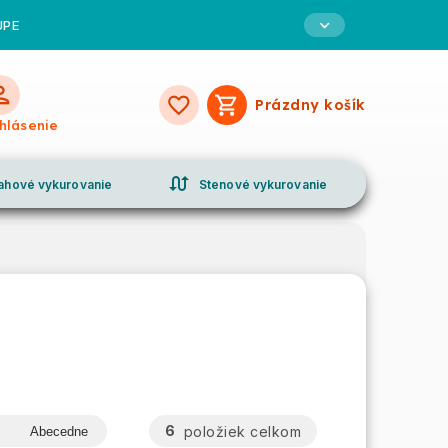
UPE
Prázdny košík
Nákupný
ihlásenie
košík
swap_calls
ahové vykurovanie
Stenové vykurovanie
6
položiek celkom
Abecedne