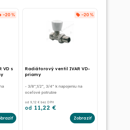
–20 %
–20 %
R VD s
Radiátorový ventil IVAR VD-
my
priamy
 na
- 3/8",1/2", 3/4" k napojeniu na
oceľové potrubie
od 9,12 € bez DPH
11,22 €
od