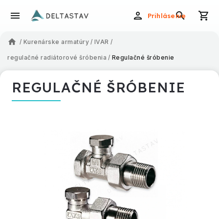
Prihlásenie
/
Kurenárske armatúry
/
IVAR
/
regulačné radiátorové šróbenia
/
Regulačné šróbenie
REGULAČNÉ ŠRÓBENIE