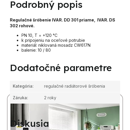
Podrobný popis
Regulačné šróbenie IVAR. DD 301 priame,
IVAR. DS
302 rohové.
PN 10, T = +120 °C
k pripojeniu na oceľové potrubie
materiál: niklovaná mosadz CW617N
balenie: 10 / 80
Dodatočné parametre
Kategória
:
regulačné radiátorové šróbenia
Záruka
:
2 roky
Diskusia