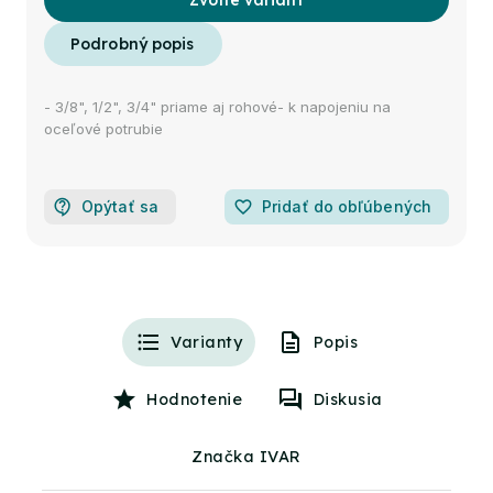
Zvoľte variant
- 3/8", 1/2", 3/4" priame aj rohové- k napojeniu na
oceľové potrubie
Opýtať sa
favorite_border
Pridať do obľúbených
Varianty
Popis
Hodnotenie
Diskusia
Značka IVAR