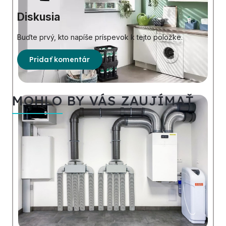
Diskusia
Buďte prvý, kto napíše príspevok k tejto položke.
Pridať komentár
MOHLO BY VÁS ZAUJÍMAŤ