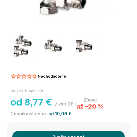
Neohodnotené
od
7,13 €
bez DPH
od
8,77 €
/ ks
až –20 %
od 10,96 €