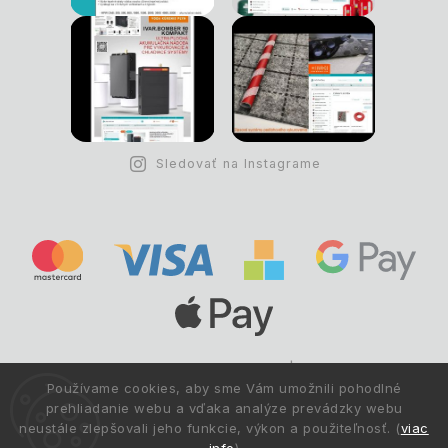
Sledovať na Instagrame
Copyright © 1993 -
2026
Deltastav.sk
|
.
info@deltastav.sk
Používame cookies, aby sme Vám umožnili pohodlné
Všetky práva vyhradené.
prehliadanie webu a vďaka analýze prevádzky webu
neustále zlepšovali jeho funkcie, výkon a použiteľnosť. (
viac