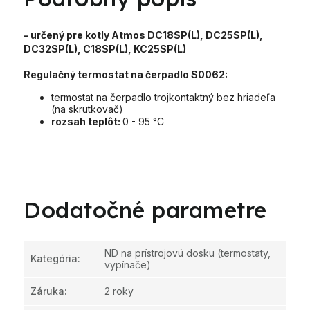
- určený pre kotly Atmos DC18SP(L), DC25SP(L),
DC32SP(L), C18SP(L), KC25SP(L)
Regulačný termostat na čerpadlo S0062:
termostat na čerpadlo trojkontaktný bez hriadeľa
(na skrutkovač)
rozsah teplôt:
0 - 95 °C
Dodatočné parametre
ND na prístrojovú dosku (termostaty,
Kategória
:
vypínače)
Záruka
:
2 roky