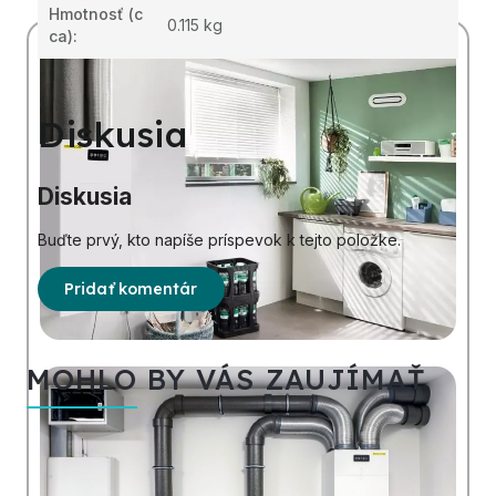
Hmotnosť
(c
0.115 kg
ca):
Diskusia
Diskusia
Buďte prvý, kto napíše príspevok k tejto položke.
Pridať komentár
MOHLO BY VÁS ZAUJÍMAŤ