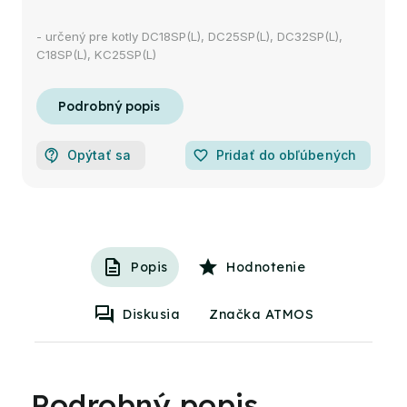
- určený pre kotly DC18SP(L), DC25SP(L), DC32SP(L),
C18SP(L), KC25SP(L)
Opýtať sa
favorite_border
Pridať do obľúbených
Popis
Hodnotenie
Diskusia
Značka ATMOS
Podrobný popis