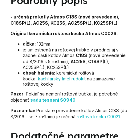
Podrobný popis
- určená pre kotly Atmos C18S (nové prevedenie),
C18SP(L), AC25S, KC25S, AC25SP(L), KC25SP(L)
Originál keramická roštová kocka Atmos C0026:
dĺžka:
132mm
je umiestnená na roštovej trubke v prednej aj v
zadnej časti kotlov Atmos
C18S
(nové prevedenie
od 8/2016 s 5 roštami),
AC25S
,
C18SP
(L),
AC25SP(L), KC25SP(L)
obsah balenia:
keramická roštová
kocka,
kachliarsky tmel rudokit
na zamazanie
roštovej kocky
Pozor:
Pokiaľ sa nemení roštová trubka, je potrebné
objednať
sadu tesnení S0940
Poznámka:
Pre staré prevedenie kotlov Atmos C18S (do
8/2016 - so 7 roštami) je určená
roštová kocka C0021
Dodatočné parametre