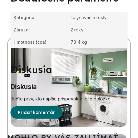
Kategória
:
splyňovacie rošty
Záruka
:
2 roky
Hmotnosť
(cca):
7.314 kg
Diskusia
Diskusia
Buďte prvý, kto napíše príspevok k tejto položke.
Pridať komentár
MOHLO BY VÁS ZAUJÍMAŤ