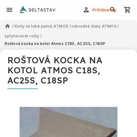
Prihlásenie
/
Kotly na tuhé palivá ATMOS
/
náhradné diely ATMOS
/
splyňovacie rošty
/
Roštová kocka na kotol Atmos C18S, AC25S, C18SP
ROŠTOVÁ KOCKA NA
KOTOL ATMOS C18S,
AC25S, C18SP