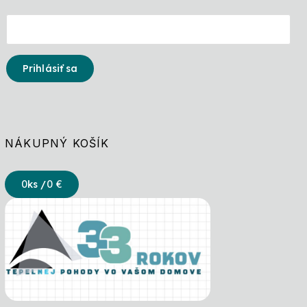
Prihlásiť sa
NÁKUPNÝ KOŠÍK
0
ks /
0 €