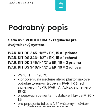
32,40 € bez DPH
Podrobný popis
Sada AVK VEKOLUXIVAR - regulačná pre
dvojtrubkový systém.
IVAR. KIT DD 345- 1/2" x EK, 15 x 1 priama
IVAR. KIT DS 346- 1/2" x EK, 15 x 1 rohová
IVAR. KIT DD 345/1- 1/2" x EK, 16 x 2 priama
IVAR. KIT DS 346/1- 1/2" x EK, 16 x 2 rohová
PN 10, T = +120 °C
k pripojeniu na medené alebo plastohliníkové
potrubie zverným šróbením IVAR TR (meď
s priemerom 15x1), IVAR TA (ALPEX s priemerom
16x2)
pripojovací rozmer termostatickej hlavice M 30 x
1,5
pre pripojenie telies s 1/2" vnútorným závitom