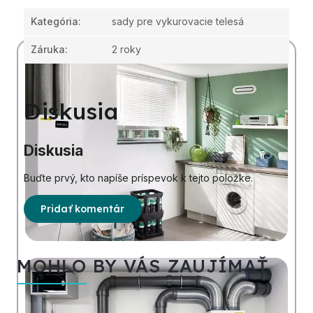
Kategória
:
sady pre vykurovacie telesá
Záruka
:
2 roky
Diskusia
Diskusia
Buďte prvý, kto napíše príspevok k tejto položke.
Pridať komentár
MOHLO BY VÁS ZAUJÍMAŤ