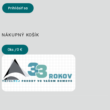
Prihlásiť sa
NÁKUPNÝ KOŠÍK
0
ks /
0 €