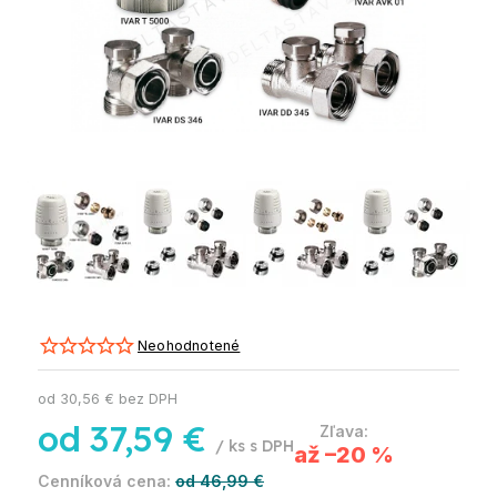
Neohodnotené
od
30,56 €
bez DPH
od
37,59 €
/ ks
až –20 %
od 46,99 €