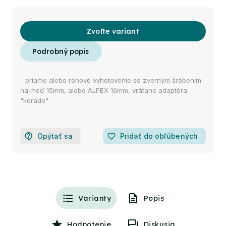
Zvoľte variant
- priame alebo rohové vyhotovenie so zverným šróbením
na meď 15mm, alebo ALPEX 16mm, vrátane adaptéra
"korado"
Opýtať sa
favorite_border
Pridať do obľúbených
Varianty
Popis
Hodnotenie
Diskusia