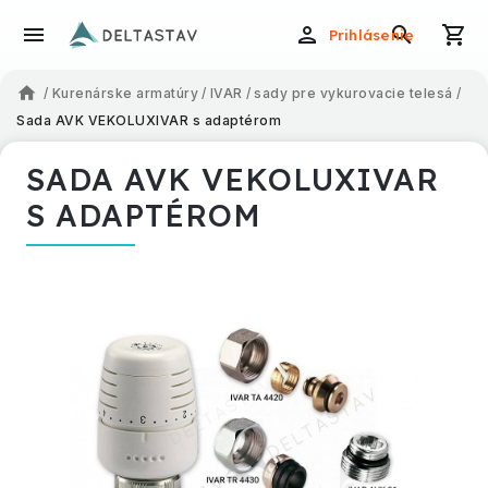
Prihlásenie
/
Kurenárske armatúry
/
IVAR
/
sady pre vykurovacie telesá
/
Sada AVK VEKOLUXIVAR s adaptérom
SADA AVK VEKOLUXIVAR
S ADAPTÉROM