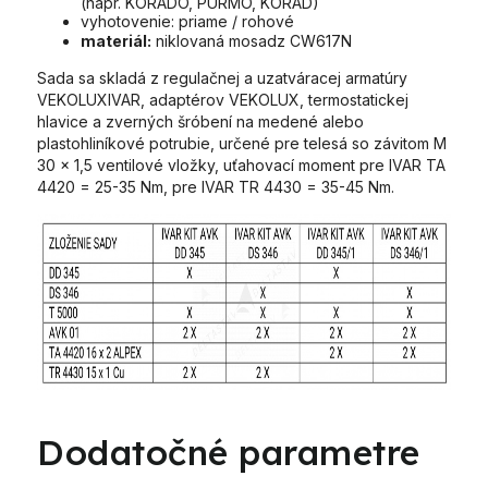
(napr. KORADO, PURMO, KORAD)
vyhotovenie: priame / rohové
materiál:
niklovaná mosadz CW617N
Sada sa skladá z regulačnej a uzatváracej armatúry
VEKOLUXIVAR, adaptérov VEKOLUX, termostatickej
hlavice a zverných šróbení na medené alebo
plastohliníkové potrubie, určené pre telesá so závitom M
30 x 1,5 ventilové vložky, uťahovací moment pre IVAR TA
4420 = 25-35 Nm, pre IVAR TR 4430 = 35-45 Nm.
Dodatočné parametre