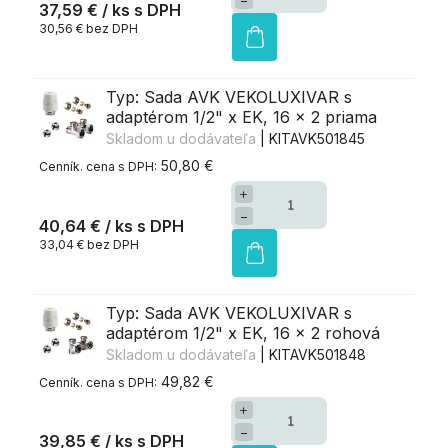
−
37,59 €
/ ks
30,56 € bez DPH
Typ: Sada AVK VEKOLUXIVAR s
adaptérom 1/2" x EK, 16 x 2 priama
Skladom u dodávateľa
| KITAVK501845
50,80 €
+
−
40,64 €
/ ks
33,04 € bez DPH
Typ: Sada AVK VEKOLUXIVAR s
adaptérom 1/2" x EK, 16 x 2 rohová
Skladom u dodávateľa
| KITAVK501848
49,82 €
+
−
39,85 €
/ ks