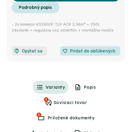
- 2x kolektor KS2600F TLP ACR 2,36m² + 250L
zásobník + regulácia cez smartfón + montážne nosiče
Opýtať sa
favorite_border
Pridať do obľúbených
Varianty
Popis
3
3