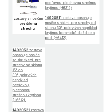
oceľovou, plechovou strešnou
krytinou (H6312)
14920511
zostava obsahuje
zostavy s nosičmi
nosiče s hákmi, pre strechy od
pre šikmú
sklonu 30°, pokrytých napríklad
strechu
krytinou keramické dlaždice a
pod. (H6412)
1492052
zostava
obsahuje nosiče
so skrutkami, pre
strechy od sklonu
15° do
30°, pokrytých
napríklad
oceľovou,
plechovou
strešnou krytinou
(H6512)
14920521
zostava