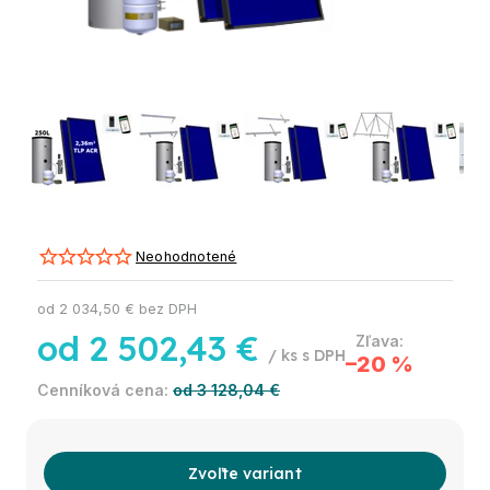
Neohodnotené
od
2 034,50 €
bez DPH
od
2 502,43 €
/ ks
–20 %
od 3 128,04 €
Zvoľte variant