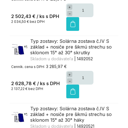
+
−
2 502,43 €
/ ks
2 034,50 € bez DPH
Typ zostavy: Solárna zostava č.IV S
základ + nosiče pre šikmú strechu so
sklonom 15° až 30° skrutky
Skladom u dodávateľa
| 1492052
3 285,97 €
+
−
2 628,78 €
/ ks
2 137,22 € bez DPH
Typ zostavy: Solárna zostava č.IV S
základ + nosiče pre šikmú strechu so
sklonom 15° až 30° háky
Skladom u dodávateľa
| 14920521