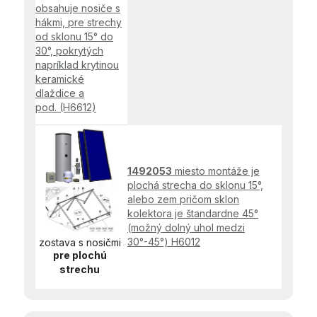
obsahuje nosiče s
hákmi, pre strechy
od sklonu 15° do
30°, pokrytých
napríklad krytinou
keramické
dlaždice a
pod. (H6612)
1492053
miesto montáže je
plochá strecha do sklonu 15°,
alebo zem pričom sklon
kolektora je štandardne 45°
(možný dolný uhol medzi
30°-45°) H6012
zostava s nosičmi
pre plochú
strechu