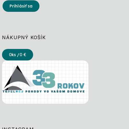
Prihlásiť sa
NÁKUPNÝ KOŠÍK
0
ks /
0 €