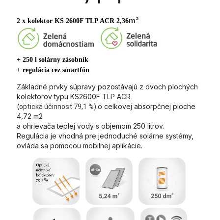
m²
2 x kolektor KS 2600F TLP ACR 2,36
+ 250 l solárny zásobník
+ regulácia cez smartfón
Základné prvky súpravy pozostávajú z dvoch plochých
kolektorov typu KS2600F TLP ACR
(
o celkovej absorpčnej ploche
optická účinnosť 79,1 %)
4,72 m2
a ohrievača teplej vody s objemom 250 litrov.
Regulácia je vhodná pre jednoduché solárne systémy,
ovláda sa pomocou mobilnej aplikácie.