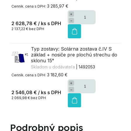
3 285,97 €
+
−
2 628,78 €
/ ks
2 137,22 € bez DPH
Typ zostavy: Solárna zostava č.IV S
základ + nosiče pre plochú strechu do
sklonu 15°
Skladom u dodávateľa
| 1492053
3 182,60 €
+
−
2 546,08 €
/ ks
2 069,98 € bez DPH
Podrobný popis