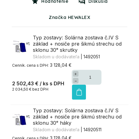
Hodnotenie
Diskusia
Značka HEWALEX
Typ zostavy: Solárna zostava č.IV S
základ + nosiče pre šikmú strechu od
sklonu 30° skrutky
Skladom u dodávateľa
| 1492051
3 128,04 €
+
−
2 502,43 €
/ ks
2 034,50 € bez DPH
Typ zostavy: Solárna zostava č.IV S
základ + nosiče pre šikmú strechu od
sklonu 30° háky
Skladom u dodávateľa
| 14920511
3 128,04 €