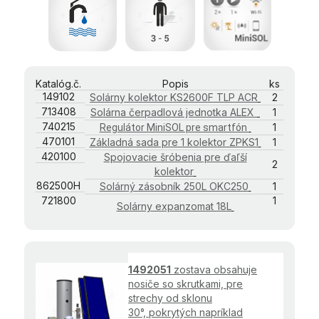
Katalóg.č.
Popis
ks
149102
Solárny kolektor KS2600F TLP ACR
2
713408
Solárna čerpadlová jednotka ALEX
1
740215
1
Regulátor MiniSOL pre smartfón
470101
Základná sada pre 1 kolektor ZPKS1
1
420100
Spojovacie šróbenia pre ďaľší
2
kolektor
862500H
Solárný zásobník 250L OKC250
1
721800
1
Solárny expanzomat 18L
1492051
zostava obsahuje
nosiče so skrutkami, pre
strechy od sklonu
30°, pokrytých napríklad