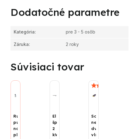
Dodatočné parametre
Kategória
:
pre 3 - 5 osôb
Záruka
:
2 roky
Súvisiaci tovar
Ručná
Elektrická
Solárna
pumpa
špirála
nerezová
na
2
dvojrúra,
plnenie
kW
vlnovec