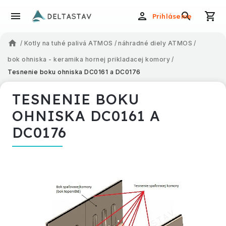
Prihlásenie
/
Kotly na tuhé palivá ATMOS
/
náhradné diely ATMOS
/
bok ohniska - keramika hornej prikladacej komory
/
Tesnenie boku ohniska DC0161 a DC0176
TESNENIE BOKU
OHNISKA DC0161 A
DC0176