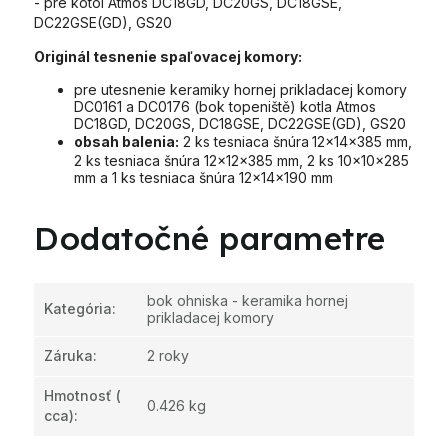
- pre kotol Atmos DC18GD, DC20GS, DC18GSE,
DC22GSE(GD), GS20
Originál tesnenie spaľovacej komory:
pre utesnenie keramiky hornej prikladacej komory
DC0161 a DC0176 (bok topeniště) kotla Atmos
DC18GD, DC20GS, DC18GSE, DC22GSE(GD), GS20
obsah balenia:
2 ks tesniaca šnúra
12x14x385 mm,
2 ks tesniaca šnúra 12x12x385 mm, 2 ks 10x10x285
mm a 1 ks tesniaca šnúra 12x14x190 mm
Dodatočné parametre
bok ohniska - keramika hornej
Kategória
:
prikladacej komory
Záruka
:
2 roky
Hmotnosť
(
0.426 kg
cca):