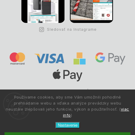
Sledovať na Instagrame
Copyright © 1993 -
2026
Deltastav.sk
|
.
info@deltastav.sk
Používame cookies, aby sme Vám umožnili pohodlné
Všetky práva vyhradené.
prehliadanie webu a vďaka analýze prevádzky webu
neustále zlepšovali jeho funkcie, výkon a použiteľnosť. (
viac
info
)
Nastavenie