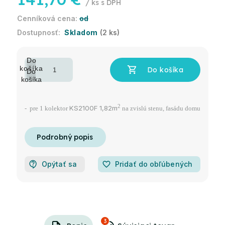
/ ks
od
Skladom
(2 ks)
2
KS2100F 1,82m
- pre 1 kolektor
na zvislú stenu, fasádu domu
Opýtať sa
favorite_border
Pridať do obľúbených
3