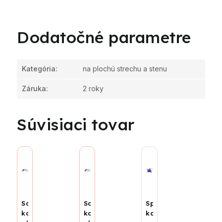
Dodatočné parametre
Kategória
:
na plochú strechu a stenu
Záruka
:
2 roky
Súvisiaci tovar
Solárny
Solárny
Spojenie
kolektor
kolektor
kolektorov