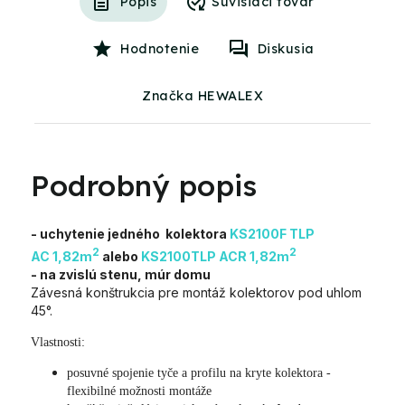
Popis
Hodnotenie
Diskusia
Značka HEWALEX
Podrobný popis
- uchytenie jedného kolektora
KS2100F TLP
2
2
AC 1,82m
alebo
KS2100TLP ACR 1,82m
- na zvislú stenu, múr domu
Závesná konštrukcia pre montáž kolektorov pod uhlom
45°.
Vlastnosti:
posuvné spojenie tyče a profilu na kryte kolektora -
flexibilné možnosti montáže