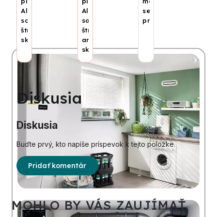
plochý
plochý
medzi
AlCu
AlCu
sebou,
so
so
príslušenstvo
štrukturálnym
štrukturálnym
sklom
antireflexným
sklom
Diskusia
Diskusia
Buďte prvý, kto napíše príspevok k tejto položke.
Pridať komentár
MOHLO BY VÁS ZAUJÍMAŤ