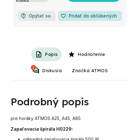
Opýtať sa
favorite_border
Pridať do obľúbených
Popis
Hodnotenie
2
Diskusia
Značka ATMOS
Podrobný popis
pre horáky ATMOS A25, A45, A85
Zapaľovacia špirála H0229:
náhradná zapaľovacia špirála 500 W