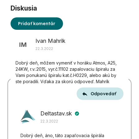
Diskusia
Pridať komentár
Výpis
Ivan Mahrik
diskusií
IM
22.3.2022
Dobrý deň, môžem vymeniť v horáku Atmos, A25,
24KW, r.v.:2015, vyr.č.11102 zapalovaciu špiralu za
Vami ponukanú špiralu kat.č.H0229, alebo akú by
ste poradili. Vďaka za skorú odpoveď. Mahrík
Odpovedať
Deltastav.sk
verified
22.3.2022
Dobrý deň, áno, táto zapaľovacia špirála