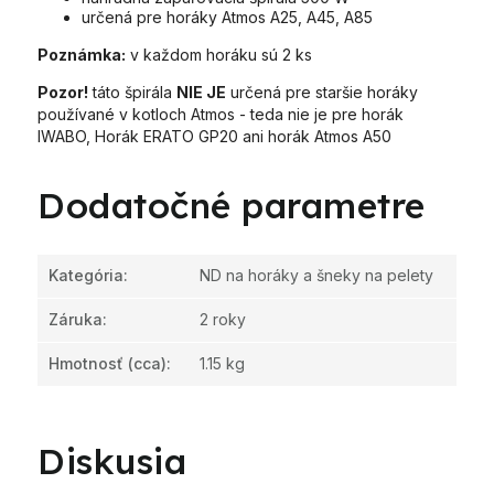
určená pre horáky Atmos A25, A45, A85
Poznámka:
v každom horáku sú 2 ks
Pozor!
táto špirála
NIE JE
určená pre staršie horáky
používané v kotloch Atmos - teda nie je pre horák
IWABO, Horák ERATO GP20 ani horák Atmos A50
Dodatočné parametre
Kategória
:
ND na horáky a šneky na pelety
Záruka
:
2 roky
Hmotnosť
(cca):
1.15 kg
Diskusia