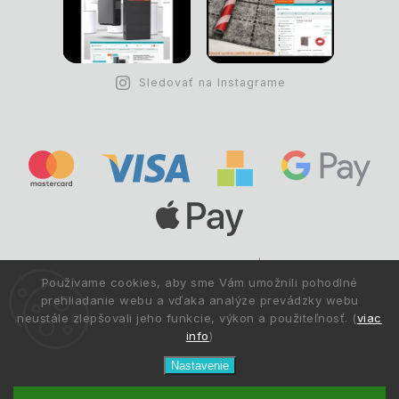
Sledovať na Instagrame
Copyright © 1993 -
2026
Deltastav.sk
|
.
info@deltastav.sk
Používame cookies, aby sme Vám umožnili pohodlné
Všetky práva vyhradené.
prehliadanie webu a vďaka analýze prevádzky webu
neustále zlepšovali jeho funkcie, výkon a použiteľnosť. (
viac
info
)
Nastavenie