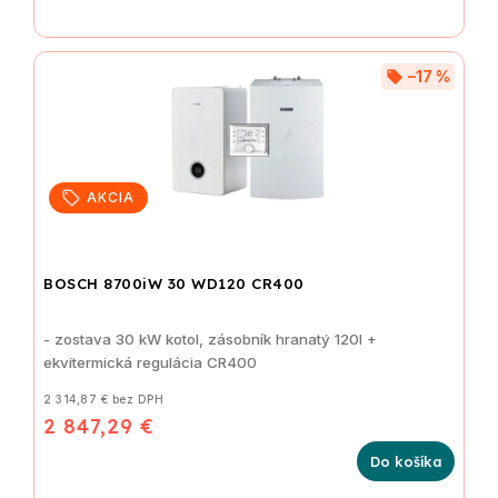
–17 %
AKCIA
BOSCH 8700iW 30 WD120 CR400
- zostava 30 kW kotol, zásobník hranatý 120l +
ekvitermická regulácia CR400
2 314,87 € bez DPH
2 847,29 €
Do košíka