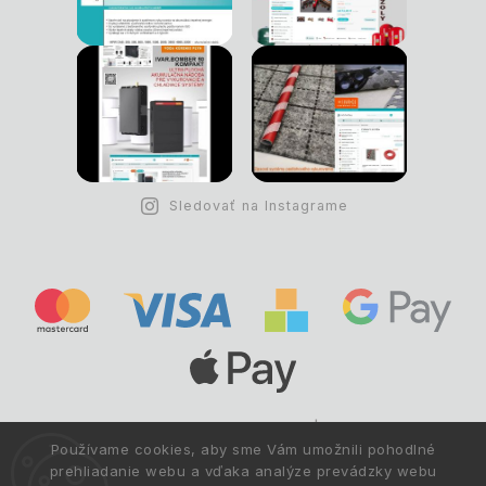
Sledovať na Instagrame
Copyright © 1993 -
2026
Deltastav.sk
|
.
info@deltastav.sk
Používame cookies, aby sme Vám umožnili pohodlné
Všetky práva vyhradené.
prehliadanie webu a vďaka analýze prevádzky webu