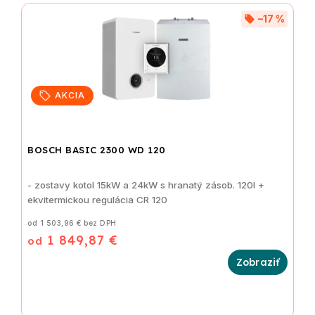
Abecedne
–17 %
AKCIA
BOSCH BASIC 2300 WD 120
- zostavy kotol 15kW a 24kW s hranatý zásob. 120l +
ekvitermickou regulácia CR 120
od 1 503,96 € bez DPH
1 849,87 €
od