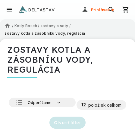
Prihlásenie
/
Kotly Bosch
/
zostavy a sety
/
zostavy kotla a zásobníku vody, regulácia
ZOSTAVY KOTLA A
ZÁSOBNÍKU VODY,
REGULÁCIA
Odporúčame
12
položiek celkom
Najlacnejšie
Najdrahšie
Otvoriť filter
Najpredávanejšie