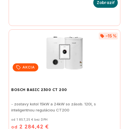
–15 %
AKCIA
BOSCH BASIC 2300 CT 200
- zostavy kotol 15kW a 24kW so zásob. 120l, s
inteligentnou reguláciou CT200
od 1 857,25 € bez DPH
2 284,42 €
od