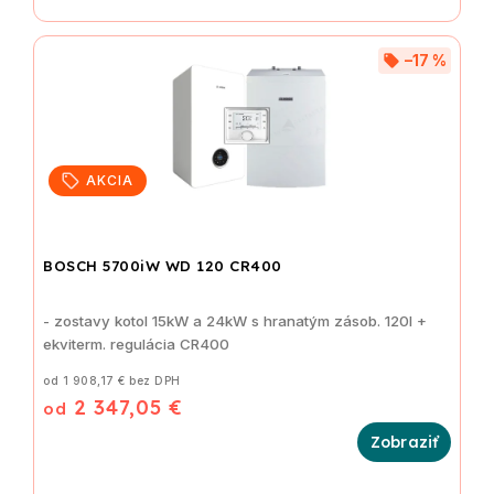
–17 %
AKCIA
BOSCH 5700iW WD 120 CR400
- zostavy kotol 15kW a 24kW s hranatým zásob. 120l +
ekviterm. regulácia CR400
od 1 908,17 € bez DPH
2 347,05 €
od