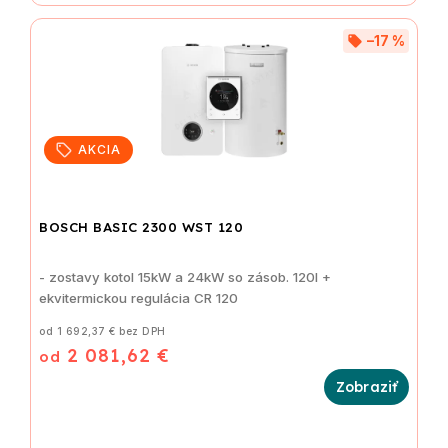
–17 %
AKCIA
BOSCH BASIC 2300 WST 120
- zostavy kotol 15kW a 24kW so zásob. 120l +
ekvitermickou regulácia CR 120
od 1 692,37 € bez DPH
2 081,62 €
od