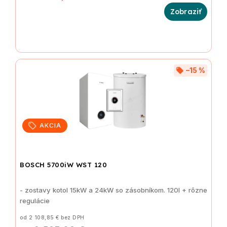
–15 %
AKCIA
BOSCH 5700iW WST 120
- zostavy kotol 15kW a 24kW so zásobníkom. 120l + rôzne
regulácie
od 2 108,85 € bez DPH