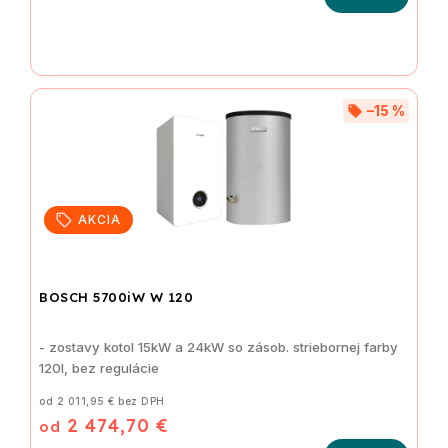
–15 %
AKCIA
BOSCH 5700iW W 120
- zostavy kotol 15kW a 24kW so zásob. striebornej farby
120l, bez regulácie
od 2 011,95 € bez DPH
2 474,70 €
od