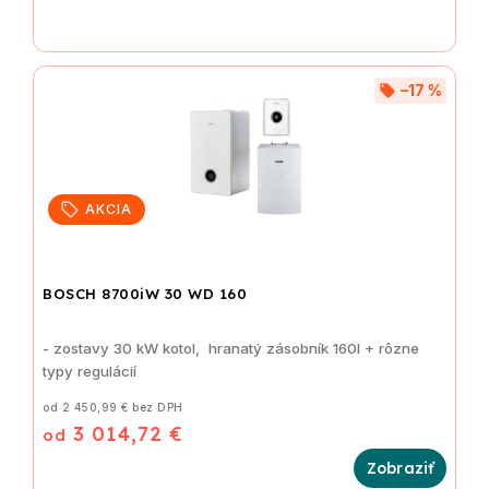
–17 %
AKCIA
BOSCH 8700iW 30 WD 160
- zostavy 30 kW kotol, hranatý zásobník 160l + rôzne
typy regulácií
od 2 450,99 € bez DPH
3 014,72 €
od