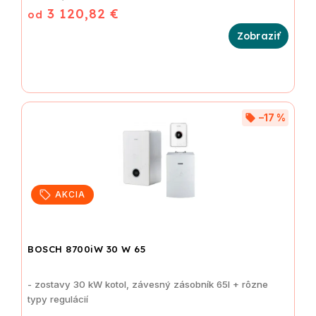
3 120,82 €
od
–17 %
AKCIA
BOSCH 8700iW 30 W 65
- zostavy 30 kW kotol, závesný zásobník 65l + rôzne
typy regulácií