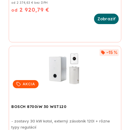
od 2 374,63 € bez DPH
2 920,79 €
od
–15 %
AKCIA
BOSCH 8700iW 30 WST120
- zostavy 30 kW kotol, externý zásobník 120l + rôzne
typy regulácií