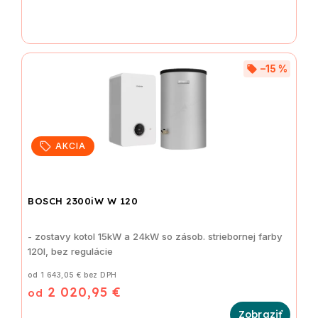
–15 %
AKCIA
BOSCH 2300iW W 120
- zostavy kotol 15kW a 24kW so zásob. striebornej farby
120l, bez regulácie
od 1 643,05 € bez DPH
2 020,95 €
od