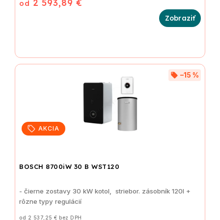
2 593,89 €
od
–15 %
AKCIA
BOSCH 8700iW 30 B WST120
- čierne zostavy 30 kW kotol, striebor. zásobník 120l +
rôzne typy regulácií
od 2 537,25 € bez DPH